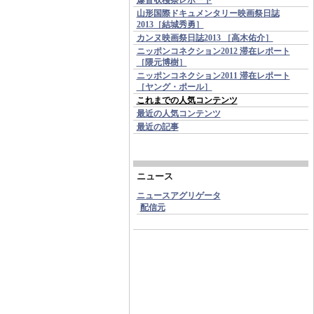
山形国際ドキュメンタリー映画祭日誌
2013［結城秀勇］
カンヌ映画祭日誌2013 ［高木佑介］
ニッポンコネクション2012 滞在レポート
［隈元博樹］
ニッポンコネクション2011 滞在レポート
［ヤング・ポール］
これまでの人気コンテンツ
最近の人気コンテンツ
最近の記事
ニュース
ニュースアグリゲータ
配信元