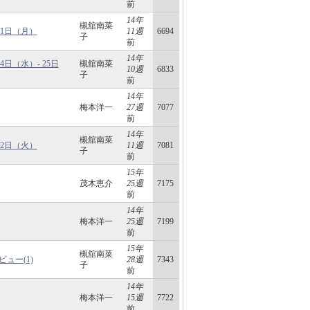
前
14年
槻舘南菜
21日（月）
11週
6694
子
前
14年
4日（水）- 25日
槻舘南菜
10週
6833
子
前
14年
梅本洋一
27週
7077
前
14年
槻舘南菜
22日（火）
11週
7081
子
前
15年
茂木恵介
25週
7175
前
14年
梅本洋一
25週
7199
前
15年
槻舘南菜
ュー(1)
28週
7343
子
前
14年
梅本洋一
15週
7722
前