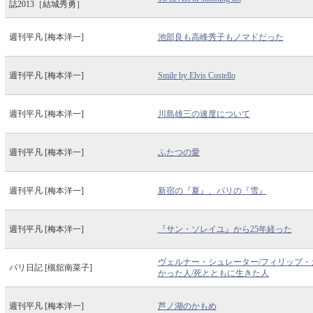
誌2013［結城秀勇］
週刊平凡 [梅本洋一]
池部良も高峰秀子もノマドだった
週刊平凡 [梅本洋一]
Smile by Elvis Costello
週刊平凡 [梅本洋一]
川島雄三の速度について
週刊平凡 [梅本洋一]
ふたつの愛
週刊平凡 [梅本洋一]
新宿の『夏』、パリの『雪』
週刊平凡 [梅本洋一]
『サン・ソレイユ』から25年経った
ヴェルナー・シュレーター/フィリップ・ガ
パリ日記 [槻舘南菜子]
かった人/死とともに生きた人
週刊平凡 [梅本洋一]
芦ノ湖のかもめ