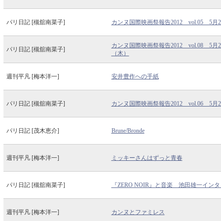
パリ日記 [槻舘南菜子]
カンヌ国際映画祭報告2012 vol.05 5月
カンヌ国際映画祭報告2012 vol.08 5月2
パリ日記 [槻舘南菜子]
（木）
週刊平凡 [梅本洋一]
安井豊作への手紙
パリ日記 [槻舘南菜子]
カンヌ国際映画祭報告2012 vol.06 5月
パリ日記 [茂木恵介]
Brune/Bronde
週刊平凡 [梅本洋一]
ミッキーさんはずっと青春
パリ日記 [槻舘南菜子]
『ZERO NOIR』と音楽 池田雄一インタビ
週刊平凡 [梅本洋一]
カンヌとファミレス