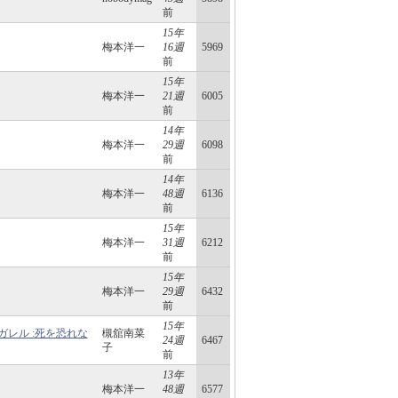
前
15年
梅本洋一
16週
5969
前
15年
梅本洋一
21週
6005
前
14年
梅本洋一
29週
6098
前
14年
梅本洋一
48週
6136
前
15年
梅本洋一
31週
6212
前
15年
梅本洋一
29週
6432
前
15年
レル :死を恐れな
槻舘南菜
24週
6467
子
前
13年
梅本洋一
48週
6577