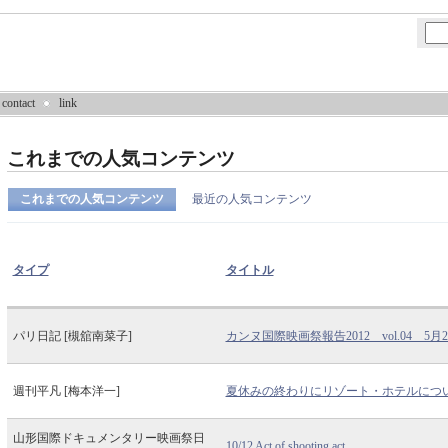
contact
link
これまでの人気コンテンツ
これまでの人気コンテンツ
最近の人気コンテンツ
タイプ
タイトル
パリ日記 [槻舘南菜子]
カンヌ国際映画祭報告2012 vol.04 5月
週刊平凡 [梅本洋一]
夏休みの終わりにリゾート・ホテルにつ
山形国際ドキュメンタリー映画祭日
10/12 Act of shooting act