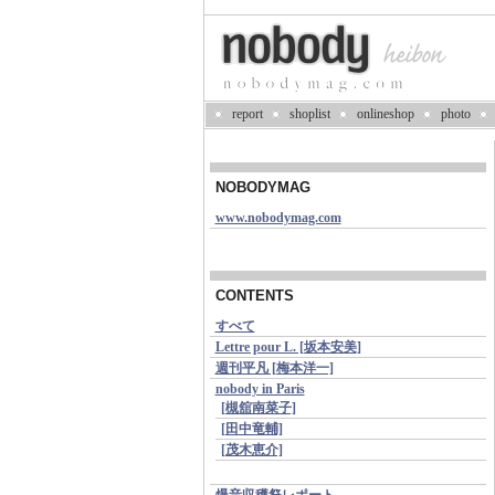
report
shoplist
onlineshop
photo
NOBODYMAG
www.nobodymag.com
CONTENTS
すべて
Lettre pour L. [坂本安美]
週刊平凡 [梅本洋一]
nobody in Paris
[槻舘南菜子]
[田中竜輔]
[茂木恵介]
爆音収穫祭レポート