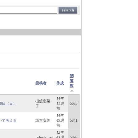
閲
覧
投稿者
作成
数
14年
槻舘南菜
20日（日）
11週
5635
子
前
14年
いて考える
坂本安美
49週
5841
前
12年
nobodymag
43週
5898