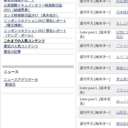
週刊平凡 [梅本洋一]
白石加
山形国際ドキュメンタリー映画祭日誌
2013［結城秀勇］
週刊平凡 [梅本洋一]
日本映
カンヌ映画祭日誌2013 ［高木佑介］
ニッポンコネクション2012 滞在レポート
週刊平凡 [梅本洋一]
久しぶ
［隈元博樹］
ニッポンコネクション2011 滞在レポート
Lettre pour L. [坂本安
記憶に
［ヤング・ポール］
美]
在記
これまでの人気コンテンツ
週刊平凡 [梅本洋一]
『トゥ
最近の人気コンテンツ
最近の記事
週刊平凡 [梅本洋一]
もう「
週刊平凡 [梅本洋一]
映画と
ニュース
週刊平凡 [梅本洋一]
青山真
ニュースアグリゲータ
配信元
Lettre pour L. [坂本安
フラン
美]
Lettre pour L. [坂本安
ゆっく
美]
週刊平凡 [梅本洋一]
山田五
週刊平凡 [梅本洋一]
横浜松