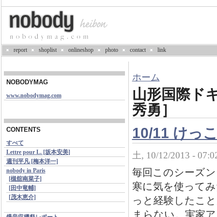
report
shoplist
onlineshop
photo
contact
link
ホーム
NOBODYMAG
山形国際ドキ
www.nobodymag.com
秀勇］
10/11 け
CONTENTS
すべて
Lettre pour L. [坂本安美]
土, 10/12/2013 - 07:
週刊平凡 [梅本洋一]
毎回このシーズン
nobody in Paris
[槻舘南菜子]
寒に気を使ってみ
[田中竜輔]
[茂木恵介]
っと経験したこと
まらない。実家ア
爆音収穫祭レポート