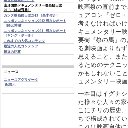
映画祭の直前まで
山形国際ドキュメンタリー映画祭日誌
2013［結城秀勇］
ュアロン『ゼロ・
カンヌ映画祭日誌2013 ［高木佑介］
ニッポンコネクション2012 滞在レポート
考えなければいけ
［隈元博樹］
キュメンタリー映
ニッポンコネクション2011 滞在レポート
［ヤング・ポール］
要樹『祭の馬』の
これまでの人気コンテンツ
最近の人気コンテンツ
る劇映画よりもず
最近の記事
思えること、また
るためのテクニッ
かもしれないこと
ニュース
ニュースアグリゲータ
ュメンタリー映画
配信元
一本目はイグナシ
た様々な人々の家
こにチリの歴史、
ちで構成されてい
これは映画自体に