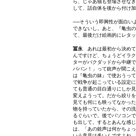
ら、じゃあ猫も登場させなき
して、話自体を後から付け加
──そういう即興性が面白い
できないし。あと、『亀虫の
て、最後だけ絵画的にレタッ
冨永
あれは最初から決めて
んですけど、ちょうどイラク
ターがバクダッドから中継で
ババン！」って銃声が聞こえ
は『亀虫の妹』で使おうって
で戦争が起こっている設定に
ても普通の目白通りにしか見
変えようって。だから絞りを
見ても何にも映ってなかった
物を持っていたから、その洗
るぐらいで。後でパソコンで
も出して。するとあんな感じ
は、「あの銃声は何かちょっ
いう意見は多いんですよね。