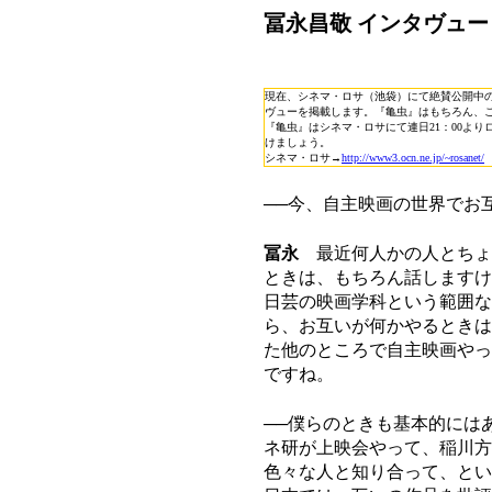
冨永昌敬 インタヴュー
現在、シネマ・ロサ（池袋）にて絶賛公開中
ヴューを掲載します。『亀虫』はもちろん、
『亀虫』はシネマ・ロサにて連日21：00よ
けましょう。
シネマ・ロサ→
http://www3.ocn.ne.jp/~rosanet/
──今、自主映画の世界でお
冨永
最近何人かの人とちょ
ときは、もちろん話しますけ
日芸の映画学科という範囲な
ら、お互いが何かやるときは
た他のところで自主映画やっ
ですね。
──僕らのときも基本的には
ネ研が上映会やって、稲川方
色々な人と知り合って、とい