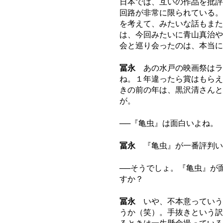
日本では、互いの作品を批評
回路が非常に限られている。
を考えて、みたいな話もまた
は、今回みたいに青山真治や
会と巡り会ったのは、本当
冨永
あの水戸の映画祭はラ
ね。１年違ったら賞はもらえ
きの前の年は、黒沢清さんと
が。
──『亀虫』は面白いよね。
冨永
『亀虫』が一番評判い
──そうでしょ。『亀虫』が
すか？
冨永
いや、不本意っていう
うか（笑）。手抜きという訳