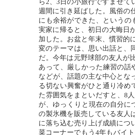
ら2、3日の小旅行ですませて
週間に引き延ばした。風俗の
にも余裕ができた、というの
実家に帰ると、初日の大晦日
加した。お盆と年末、慣習的
変のテーマは、思い出話と、
だ。今年は元野球部の友人が
あって、厳しかった練習の話
などが、話題の主な中心とな
る切ない興奮がひと通り冷め
た雰囲気をまといだすと、8
が、ゆっくりと現在の自分に
の製氷機を販売している友人
に落ち込む売り上げ成績につ
菜コーナーでもう4年もバイ