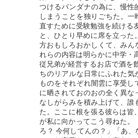
つけるバンダナの為に、慢性
しまうことを独りごちた。一
直すために受験勉強を続ける
と、ひとり早めに席を立った
方おもしろおかしくて、みん
れらの内容は明らかに中学・
従兄弟が経営するお店で酒を
ちのリアルな日常にふれた気
ものをそれぞれ闇雲に享受し
に晒されておのおの全く異な
なしがらみを積み上げて、誰
た。ここに根を張る彼らは皆
が私に向かってこう尋ねた。
ろ？ 今何してんの？」「あ