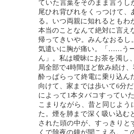
ていた言葉をそのまま言うし
尾ひれ背びれをくっつけて、
る。いつ両親に知れるともわ
本当のことなんて絶対に言え
帰ってきいや。みんなおるし
気遣いに胸が痛い。「……う
ん」。私は曖昧にお茶を濁し
局全部で4時間ほど飲み続け
酔っぱらって終電に乗り込ん
向けて、家までは歩いて6分
によって1本タバコすってい
こまりながら、昔と同じよう
た。煙を肺まで深く吸い込む
された頭の中が、すっきりと
くで除夜の鐘が聞こえる。こ