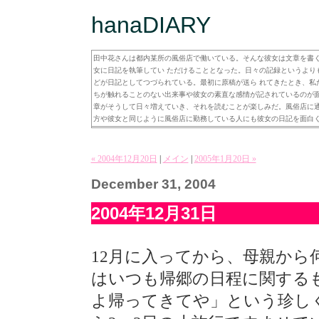
hanaDIARY
田中花さんは都内某所の風俗店で働いている。そんな彼女は文章を書くこ
女に日記を執筆してい ただけることとなった。日々の記録というより
どが日記としてつづられている。最初に原稿が送ら れてきたとき、私
ちが触れることのない出来事や彼女の素直な感情が記されているのが
章がそうして日々増えていき、それを読むことが楽しみだ。風俗店に通
方や彼女と同じように風俗店に勤務している人にも彼女の日記を面白
« 2004年12月20日
|
メイン
|
2005年1月20日 »
December 31, 2004
2004年12月31日
12月に入ってから、母親から
はいつも帰郷の日程に関する
よ帰ってきてや」という珍し