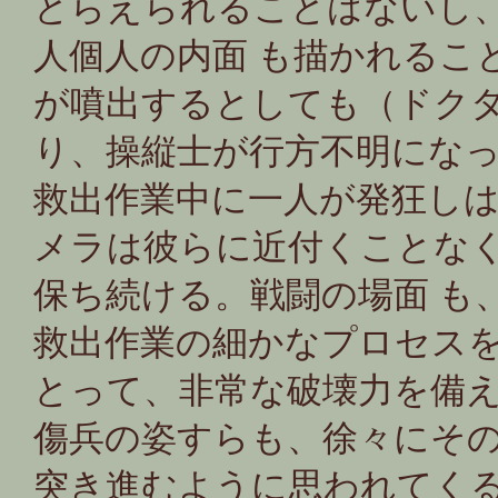
とらえられることはないし
人個人の内面 も描かれるこ
が噴出するとしても（ドク
り、操縦士が行方不明になっ
救出作業中に一人が発狂し
メラは彼らに近付くことな
保ち続ける。戦闘の場面 も
救出作業の細かなプロセス
とって、非常な破壊力を備
傷兵の姿すらも、徐々にそ
突き進むように思われてく