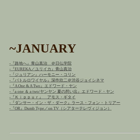
~JANUARY
-『路地へ』青山真治 ＠日仏学院
-『EUREKA／ユリイカ』青山真治
-『ジュリアン』ハーモニー・コリン
-『バトルロワイヤル』深作欣二＠渋谷ジョイシネマ
-『A One & A Two』エドワード・ヤン
-『a one ＆ a two/ヤンヤン 夏の想い出』エドワード・ヤン
-『Ｋｉｐｐｕｒ』 アモス・ギタイ
-『ダンサー・イン・ザ・ダーク』ラース・フォン・トリアー
-『OR』Dumb Type／on TV（シアターテレヴィジョン）