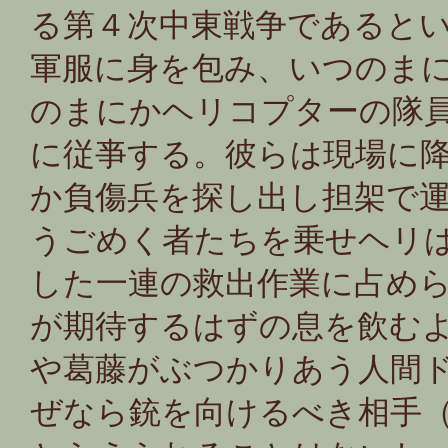
る第４次中東戦争であると
軍服に身を包み、いつのま
のまにかヘリコプターの隊
に従亊する。彼らは現場に
か負傷兵を探し出し担架で
うごめく者たちを乗せヘリ
した一連の救出作業に占め
が期待するはずの息を飲む
や葛藤がぶつかりあう人間
ぜなら銃を向けるべき相手