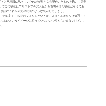
ずっと不思議に思っていたのだが幽かな希望めいたものを描いて唐突
してこの映画はフリストフの実人生から着想を得た映画だそうであ
て余計にこれが未完の映画のような気がしてしまう。
がそれに対して映画のフォルムというか、スタイルはかなり似通って
ォルムかというイメージは持っていないので何ともいえないけど、フ
が。