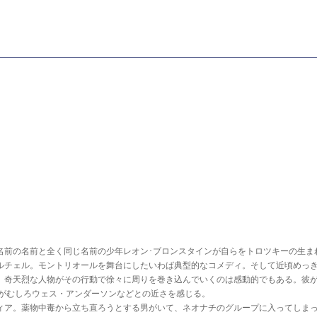
名前の名前と全く同じ名前の少年レオン･ブロンスタインが自らをトロツキーの生ま
ルチェル。モントリオールを舞台にしたいわば典型的なコメディ。そして近頃めっ
。奇天烈な人物がその行動で徐々に周りを巻き込んでいくのは感動的でもある。彼
るがむしろウェス・アンダーソンなどとの近さを感じる。
ィア。薬物中毒から立ち直ろうとする男がいて、ネオナチのグループに入ってしま