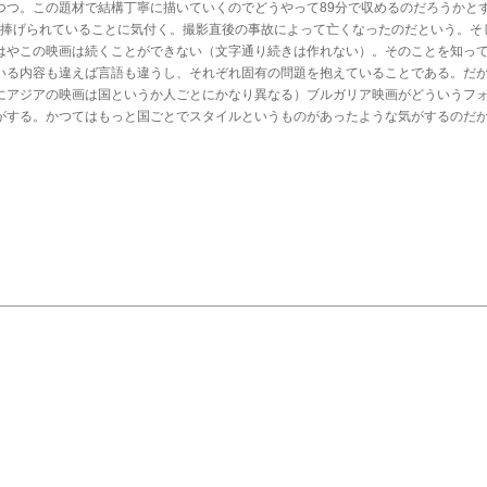
つつ。この題材で結構丁寧に描いていくのでどうやって89分で収めるのだろうかと
に捧げられていることに気付く。撮影直後の事故によって亡くなったのだという。そ
はやこの映画は続くことができない（文字通り続きは作れない）。そのことを知っ
いる内容も違えば言語も違うし、それぞれ固有の問題を抱えていることである。だ
にアジアの映画は国というか人ごとにかなり異なる）ブルガリア映画がどういうフ
がする。かつてはもっと国ごとでスタイルというものがあったような気がするのだ