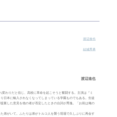
渡辺進也
結城秀勇
渡辺進也
れ変わりだと信じ、高校に革命を起こそうと奮闘する。主演は『ミ
きり日本に輸入されなくなってしまっている学園ものでもある。生徒
が提案した意見を他の者が否定したときの台詞が秀逸。「お前は俺の
った弟がいて。ふたりは弟がトルコ人を襲う現場で久しぶりに再会す