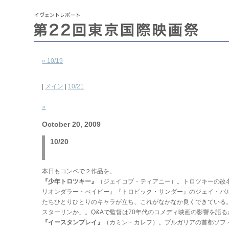
« 10/19
|
メイン
|
10/21
»
October 20, 2009
10/20
本日もコンペで２作品を。
『少年トロツキー』
（ジェイコブ・ティアニー）。トロツキーの改
リオンダラー・べイビー』『トロピック・サンダー』のジェイ・バ
たちひとりひとりのキャラが立ち、これがなかなか良くできている
スターリンか」。Q&Aで監督は70年代のコメディ映画の影響を語
『イースタンプレイ』
（カミン・カレフ）。ブルガリアの首都ソフ