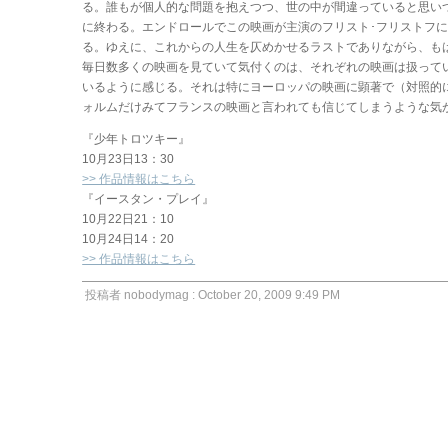
る。誰もが個人的な問題を抱えつつ、世の中が間違っていると思い
に終わる。エンドロールでこの映画が主演のフリスト･フリストフ
る。ゆえに、これからの人生を仄めかせるラストでありながら、も
毎日数多くの映画を見ていて気付くのは、それぞれの映画は扱って
いるように感じる。それは特にヨーロッパの映画に顕著で（対照的
ォルムだけみてフランスの映画と言われても信じてしまうような気
『少年トロツキー』
10月23日13：30
>> 作品情報はこちら
『イースタン・プレイ』
10月22日21：10
10月24日14：20
>> 作品情報はこちら
投稿者 nobodymag : October 20, 2009 9:49 PM