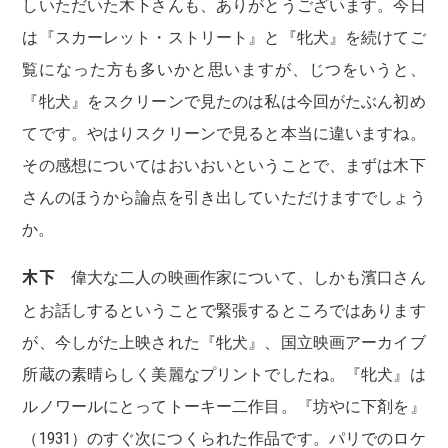
しいただいた木下さんも、ありがとうございます。今日
は『スカーレット・ストリート』と『牝犬』を続けてご
覧になった方も多いかと思いますが、じつをいうと、
『牝犬』をスクリーンで見たのは私は今回がたぶん初め
てです。やはりスクリーンで見ると本当に違いますね。
その感想についてはおいおいということで、まずは木下
さんのほうから論点を引き出していただけますでしょう
か。
木下
偉大な二人の映画作家について、しかも濱口さん
とお話しするということで緊張するところではあります
が、今しがた上映された『牝犬』、国立映画アーカイブ
所蔵の素晴らしく美麗なプリントでしたね。『牝犬』は
ルノワールにとってトーキー二作目。『坊やに下剤を』
（1931）のすぐ次につくられた作品です。パリでのロケ