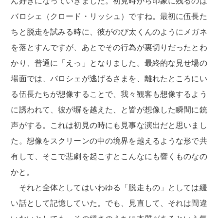
ん好きになっていきました。初見時から印象に残るのは
バロシェ（クロード・リッシュ）ですね。最初に伍長た
ちと脱走を試みる時に、彼がのび太くんのようにメガネ
を落とすんですが、あとでその行為が裏切りだったとわ
かり、普通に「えっ」となりました。最終的な見せ場の
場面では、バロシェが逃げるさまを、離れたところにい
る伍長たちが想像することで、我々観客も想像するよう
に誘われて、彼が塀を越えた、と皆が想像した瞬間に銃
声がする。これは初見の時にも見事な演出だと思いまし
た。想像をスクリーンの中の境界を越えるような形で共
有して、そこで悲劇を起こすとこんなにも響くものなの
かと。
それと全体としてはいわゆる「脱走もの」としては緩
い話として記憶していた。でも、見直して、それは間違