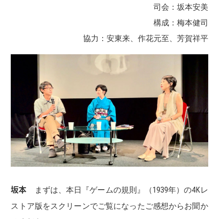
司会：坂本安美
構成：梅本健司
協力：安東来、作花元至、芳賀祥平
坂本
まずは、本日『ゲームの規則』（1939年）の4Kレ
ストア版をスクリーンでご覧になったご感想からお聞か