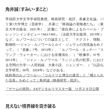
角井誠（すみい・まこと）
早稲田大学文学学術院教授。映画研究・批評、表象文化論。パ
リ第1大学博士（芸術学）。共著に『映画論の冒険者たち』（東
京大学出版会、2021年）、訳書に『彼自身によるロベール・ブ
レッソン インタビュー 1943-1983』（法政大学出版局、2019年）
など。ルノワールについての論文として、「テクスト、情動、
動物性——ジャン・ルノワールとルイ・ジュヴェの演技論をめぐ
って」（『表象』7号、2013年）、「ルノワール・タッチ——『ス
ワンプ・ウォーター』における俳優演出」（『映像学』91号、
2013年）、「ジャン・ルノワール『ランジュ氏の犯罪』におけ
る空間の力学——人民戦線、大衆小説、ジェンダー」（『仏語仏
文学研究』58号、2024年）などがある。
純粋形のルノワール――『コルドリエ博士の遺言』と『捕えられ
た伍長』をめぐって｜角井誠（映画研究・批評）
『ゲームの規則』４Kデジタルリマスター版 11月２９日公開
見えない境界線を突き破る