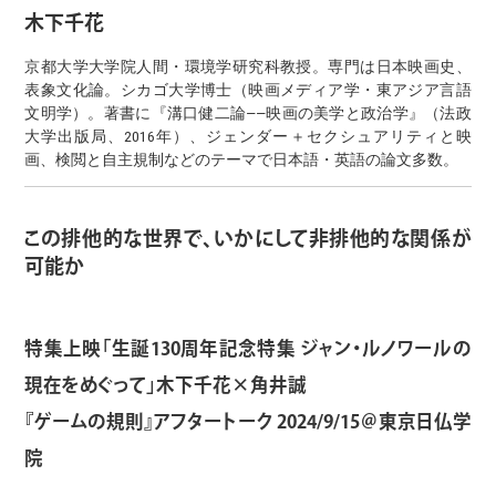
木下千花
京都大学大学院人間・環境学研究科教授。専門は日本映画史、
表象文化論。シカゴ大学博士（映画メディア学・東アジア言語
文明学）。著書に『溝口健二論——映画の美学と政治学』（法政
大学出版局、2016年）、ジェンダー＋セクシュアリティと映
画、検閲と自主規制などのテーマで日本語・英語の論文多数。
この排他的な世界で、いかにして非排他的な関係が
可能か
特集上映「生誕130周年記念特集 ジャン・ルノワールの
現在をめぐって」木下千花×角井誠
『ゲームの規則』アフタートーク 2024/9/15＠東京日仏学
院