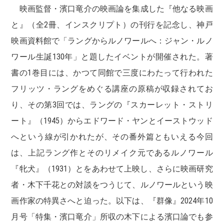
映画監督・濱口竜介の映画論を集成した『他なる映画
と』（全2冊、インスクリプト）の刊行を記念し、神戸
映画資料館で「ラングからルノワールへ：ジャン・ルノ
ワール生誕130年」と題したイベントが開催された。著
書の1巻目には、かつて同館で三度にわたって行われた
フリッツ・ラングをめぐる講座の原稿が収録されてお
り、その第3回では、ラングの『スカーレット・ストリ
ート』（1945）からエドワード・ヤンとイーストウッド
へという線が引かれたが、その番外篇ともいえる今回
は、上記ラング作とそのリメイク元であるルノワール
『牝犬』（1931）とをあわせて上映し、さらに映画研究
者・木下千花との対談をつうじて、ルノワールという映
画作家の特異さへと迫った。以下は、『群像』2024年10
月号「特集・濱口竜介」所収の木下による濱口論でも参