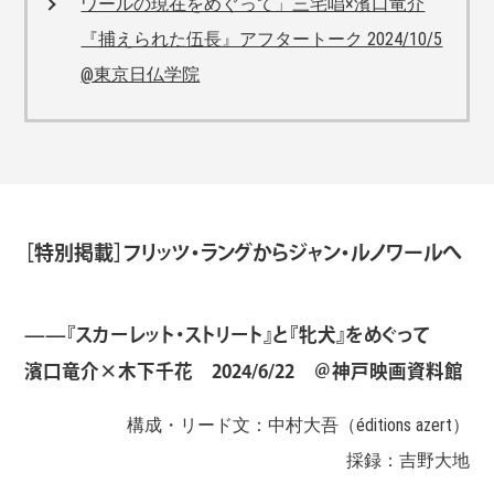
ワールの現在をめぐって」三宅唱×濱口竜介
『捕えられた伍長』アフタートーク 2024/10/5
@東京日仏学院
［特別掲載］フリッツ・ラングからジャン・ルノワールへ
——『スカーレット・ストリート』と『牝犬』をめぐって
濱口竜介×木下千花 2024/6/22 ＠神戸映画資料館
構成・リード文：中村大吾（éditions azert）
採録：吉野大地