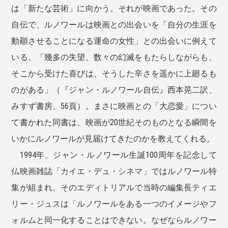
は「新たな芸術」に向かう。それが映画であった。その
自伝で、ルノワールは映画との出会いを「自分の生涯を
動顚させることになる運命の女性」との出会いに例えて
いる。「幾多の失望、数々の幻滅をもたらしながらも、
そこから受けた喜びは、そうした辛さを遥かに上廻るも
のがある」（『ジャン・ルノワール自伝』西本晃二訳、
みすず書房、56頁）。まさに映画との「大恋愛」につい
て書かれた同書は、映画が20世紀そのものとなる瞬間を
いかにルノワールが見届けてきたのかを教えてくれる。
1994年、ジャン・ルノワール生誕100周年を記念して
仏映画雑誌「カイエ・デュ・シネマ」ではルノワール特
集が組まれ、そのエディトリアルで当時の編集長ティエ
リー・ジュスは「ルノワールをある一つのイメージやフ
ォルムと同一化することはできない。なぜならルノワー