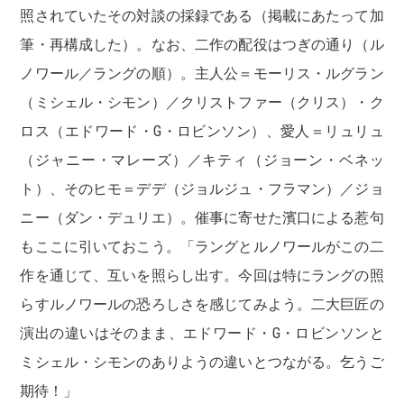
照されていたその対談の採録である（掲載にあたって加
筆・再構成した）。なお、二作の配役はつぎの通り（ル
ノワール／ラングの順）。主人公＝モーリス・ルグラン
（ミシェル・シモン）／クリストファー（クリス）・ク
ロス（エドワード・G・ロビンソン）、愛人＝リュリュ
（ジャニー・マレーズ）／キティ（ジョーン・ベネッ
ト）、そのヒモ＝デデ（ジョルジュ・フラマン）／ジョ
ニー（ダン・デュリエ）。催事に寄せた濱口による惹句
もここに引いておこう。「ラングとルノワールがこの二
作を通じて、互いを照らし出す。今回は特にラングの照
らすルノワールの恐ろしさを感じてみよう。二大巨匠の
演出の違いはそのまま、エドワード・G・ロビンソンと
ミシェル・シモンのありようの違いとつながる。乞うご
期待！」