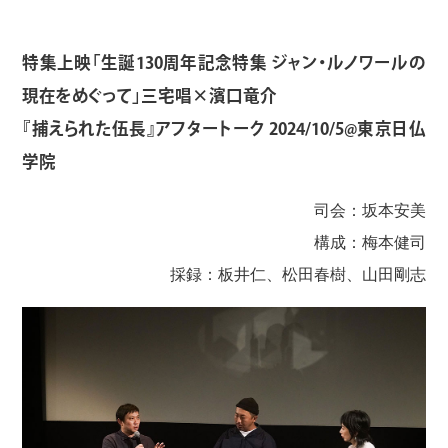
特集上映「生誕130周年記念特集 ジャン・ルノワールの
現在をめぐって」三宅唱×濱口竜介
『捕えられた伍長』アフタートーク 2024/10/5@東京日仏
学院
司会：坂本安美
構成：梅本健司
採録：板井仁、松田春樹、山田剛志