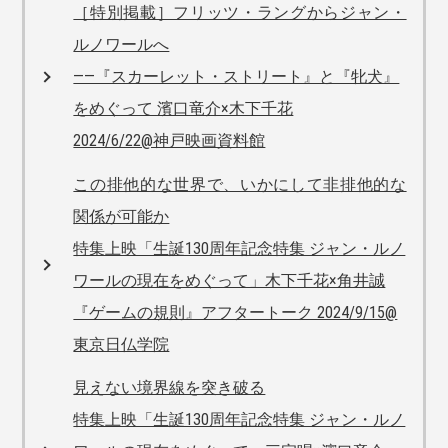
［特別掲載］フリッツ・ラングからジャン・
ルノワールへ
——『スカーレット・ストリート』と『牝犬』
をめぐって 濱口竜介×木下千花
2024/6/22@神戸映画資料館
この排他的な世界で、いかにして非排他的な
関係が可能か
特集上映「生誕130周年記念特集 ジャン・ルノ
ワールの現在をめぐって」木下千花×角井誠
『ゲームの規則』アフタートーク 2024/9/15@
東京日仏学院
見えない境界線を突き破る
特集上映「生誕130周年記念特集 ジャン・ルノ