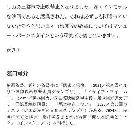
リカの三都市で上映禁止となりました。深くインモラル
な映画であると認識された。それは必ずしも間違ってい
ないだろうと思います（検閲等の経緯についてはマシュ
ー・バーンスタインという研究者が論じています）。
続き
濱口竜介
映画監督。近年の監督作に『偶然と想像』（2021／第71回ベル
リン国際映画祭審査員グランプリ）、『ドライブ・マイ・カ
ー』（2021／第74回カンヌ国際映画祭脚本賞、第94回米アカデ
ミー国際長編映画賞）、『悪は存在しない』（2023／第80回ヴ
ェネツィア国際映画祭審査員グランプリ）がある。2024年、映
画に関する講演・批評等をまとめた著書『他なる映画と１・
２』（インスクリプト）を刊行した。