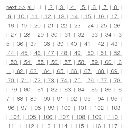
next >>
all
| 1 |
2
|
3
|
4
|
5
|
6
|
7
|
8
|
9
|
10
|
11
|
12
|
13
|
14
|
15
|
16
|
17
|
18
|
19
|
20
|
21
|
22
|
23
|
24
|
25
|
26
|
27
|
28
|
29
|
30
|
31
|
32
|
33
|
34
|
3
5
|
36
|
37
|
38
|
39
|
40
|
41
|
42
|
43
|
44
|
45
|
46
|
47
|
48
|
49
|
50
|
51
|
52
|
53
|
54
|
55
|
56
|
57
|
58
|
59
|
60
|
6
1
|
62
|
63
|
64
|
65
|
66
|
67
|
68
|
69
|
70
|
71
|
72
|
73
|
74
|
75
|
76
|
77
|
78
|
79
|
80
|
81
|
82
|
83
|
84
|
85
|
86
|
8
7
|
88
|
89
|
90
|
91
|
92
|
93
|
94
|
95
|
96
|
97
|
98
|
99
|
100
|
101
|
102
|
103
|
104
|
105
|
106
|
107
|
108
|
109
|
110
|
111
|
112
|
113
|
114
|
115
|
116
|
117
|