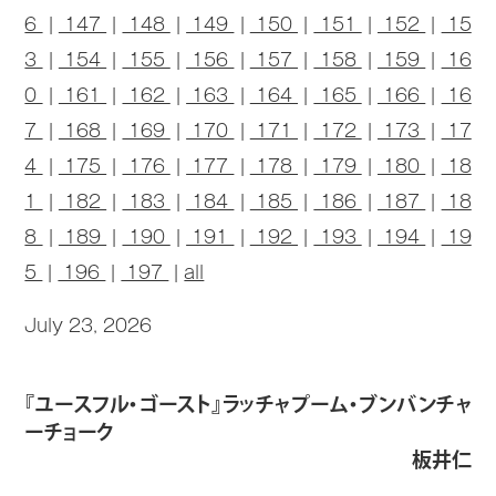
6
|
147
|
148
|
149
|
150
|
151
|
152
|
15
3
|
154
|
155
|
156
|
157
|
158
|
159
|
16
0
|
161
|
162
|
163
|
164
|
165
|
166
|
16
7
|
168
|
169
|
170
|
171
|
172
|
173
|
17
4
|
175
|
176
|
177
|
178
|
179
|
180
|
18
1
|
182
|
183
|
184
|
185
|
186
|
187
|
18
8
|
189
|
190
|
191
|
192
|
193
|
194
|
19
5
|
196
|
197
|
all
July 23, 2026
『ユースフル・ゴースト』ラッチャプーム・ブンバンチャ
ーチョーク
板井仁