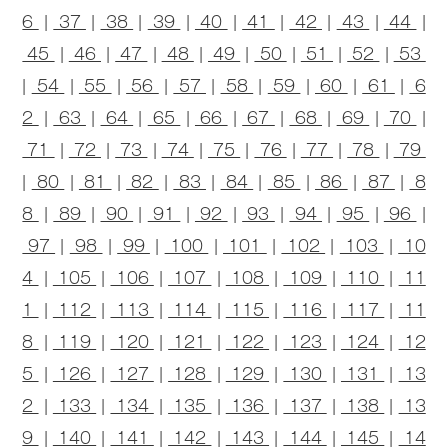
6
|
37
|
38
|
39
|
40
|
41
|
42
|
43
|
44
|
45
|
46
|
47
|
48
|
49
|
50
|
51
|
52
|
53
|
54
|
55
|
56
|
57
|
58
|
59
|
60
|
61
|
6
2
|
63
|
64
|
65
|
66
|
67
|
68
|
69
|
70
|
71
|
72
|
73
|
74
|
75
|
76
|
77
|
78
|
79
|
80
|
81
|
82
|
83
|
84
|
85
|
86
|
87
|
8
8
|
89
|
90
|
91
|
92
|
93
|
94
|
95
|
96
|
97
|
98
|
99
|
100
|
101
|
102
|
103
|
10
4
|
105
|
106
|
107
|
108
|
109
|
110
|
11
1
|
112
|
113
|
114
|
115
|
116
|
117
|
11
8
|
119
|
120
|
121
|
122
|
123
|
124
|
12
5
|
126
|
127
|
128
|
129
|
130
|
131
|
13
2
|
133
|
134
|
135
|
136
|
137
|
138
|
13
9
|
140
|
141
|
142
|
143
|
144
|
145
|
14