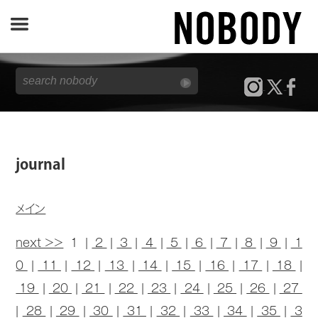
JOURNAL
SPECIAL
REPORT
journal
NOBODY STORE
メイン
next >>
1 |
2
|
3
|
4
|
5
|
6
|
7
|
8
|
9
|
1
0
|
11
|
12
|
13
|
14
|
15
|
16
|
17
|
18
|
19
|
20
|
21
|
22
|
23
|
24
|
25
|
26
|
27
|
28
|
29
|
30
|
31
|
32
|
33
|
34
|
35
|
3