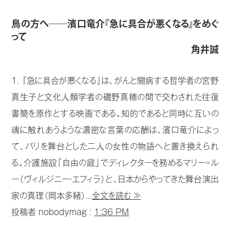
鳥の方へ――濱口竜介『急に具合が悪くなる』をめぐ
って
角井誠
1. 『急に具合が悪くなる』は、がんと闘病する哲学者の宮野
真生子と文化人類学者の磯野真穂の間で交わされた往復
書簡を原作とする映画である。知的であると同時に互いの
魂に触れあうような濃密な言葉の応酬は、濱口竜介によっ
て、パリを舞台とした二人の女性の物語へと置き換えられ
る。介護施設「自由の庭」でディレクターを務めるマリー゠ル
ー（ヴィルジニー・エフィラ）と、日本からやってきた舞台演出
家の真理（岡本多緒）...
全文を読む ≫
投稿者 nobodymag :
1:36 PM