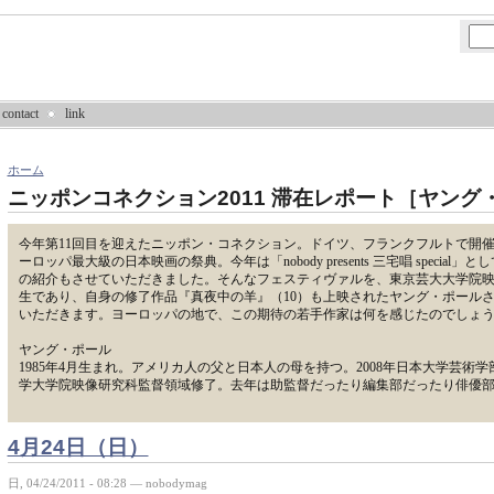
contact
link
ホーム
ニッポンコネクション2011 滞在レポート［ヤング
今年第11回目を迎えたニッポン・コネクション。ドイツ、フランクフルトで開
ーロッパ最大級の日本映画の祭典。今年は「nobody presents 三宅唱 special」
の紹介もさせていただきました。そんなフェスティヴァルを、東京芸大大学院映
生であり、自身の修了作品『真夜中の羊』（10）も上映されたヤング・ポール
いただきます。ヨーロッパの地で、この期待の若手作家は何を感じたのでしょ
ヤング・ポール
1985年4月生まれ。アメリカ人の父と日本人の母を持つ。2008年日本大学芸術学
学大学院映像研究科監督領域修了。去年は助監督だったり編集部だったり俳優
4月24日（日）
日, 04/24/2011 - 08:28 — nobodymag