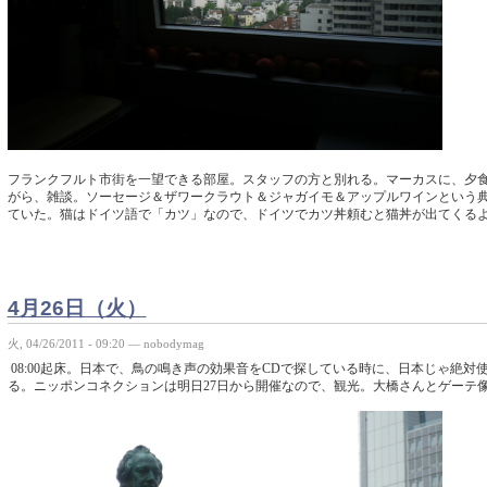
フランクフルト市街を一望できる部屋。スタッフの方と別れる。マーカスに、夕
がら、雑談。ソーセージ＆ザワークラウト＆ジャガイモ＆アップルワインという
ていた。猫はドイツ語で「カツ」なので、ドイツでカツ丼頼むと猫丼が出てくる
4月26日（火）
火, 04/26/2011 - 09:20 — nobodymag
08:00起床。日本で、鳥の鳴き声の効果音をCDで探している時に、日本じゃ絶
る。ニッポンコネクションは明日27日から開催なので、観光。大橋さんとゲーテ