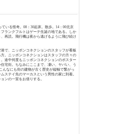
いる怪奇。08：30起床。散歩。14：00北京
。フランクフルトはゲーテ生誕の地である。しか
き、再読。飛行機は夜から逃げるように飛び続け
空港で、ニッポンコネクションのスタッフが看板
る方。ニッポンコネクションはスタッフの方々の
く。途中何度もニッポンコネクションのポスター
い住宅街。ちなみにここまで、凄い、ヤバい、う
こんなにも街の建物が古く歴史が縦軸で繋がっ
ームステイ先のマーカスという男性の家に到着。
ションの一室をお借りする。