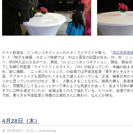
ゲスト歓迎会、ニッポンコネクションのスタッフとゲストが集う。『
我武者羅應
3・3・7拍子を披露。スタッフ挨拶では、やはり震災の話題が出る。19：30「ニ
ー。約500人ほど入るホール、満員。ついにニッポンコネクション、開会。開会
了し矢崎仁司監督『スイートリトルライズ』（10）が始まっていた。本編が始ま
れ、妙に感動。「ニッポンビジョンズ」の会場では平波亘監督『青すぎたギルティー
員。アフタートークも質問がたくさん出て盛り上がっている。正直、極東日本の
うかと思っていたのだけれど、驚く。人数もさることながら、観客の層も、友達
広い。雰囲気としてもふらっとやって来たような気楽さがあって、あまり日本の
すでに22時を過ぎていたが、会場は多くの人で溢れている。ビールや、会場で売
下鉄。乗り方を平波監督と俳優の土屋壮さんに教わり、なんとか帰る。
4月28日（木）
木, 04/28/2011 - 07:32 — nobodymag