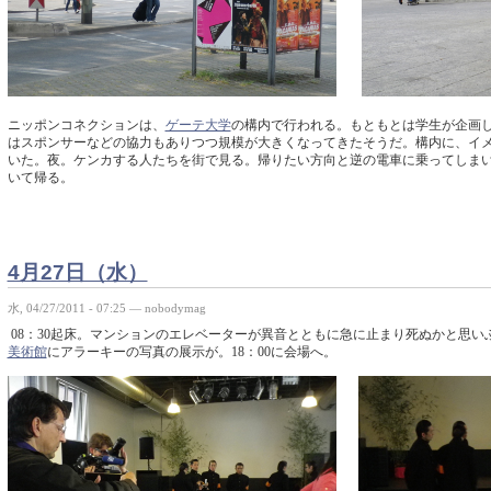
ニッポンコネクションは、
ゲーテ大学
の構内で行われる。もともとは学生が企画
はスポンサーなどの協力もありつつ規模が大きくなってきたそうだ。構内に、イ
いた。夜。ケンカする人たちを街で見る。帰りたい方向と逆の電車に乗ってしま
いて帰る。
4月27日（水）
水, 04/27/2011 - 07:25 — nobodymag
08：30起床。マンションのエレベーターが異音とともに急に止まり死ぬかと思
美術館
にアラーキーの写真の展示が。18：00に会場へ。