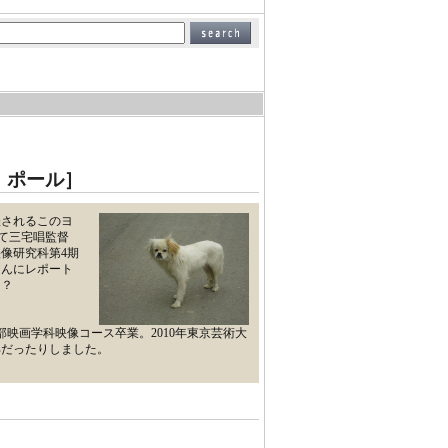
・ポール］
催されるこのヨ
として三宅唱監督
像研究科第4期
さんにレポート
う？
部映画学科映像コース卒業。2010年東京芸術大
部だったりしました。