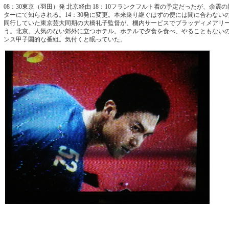
08：30東京（羽田）発 北京経由 18：10フランクフルト着の予定だったが、余震の
ターにて知らされる。14：30発に変更。本来乗り継ぐはずの便には間に合わない
同行していた東京芸大同期の大橋礼子監督が、機内サービスでブラッディメアリ
う。北京。人気のない郊外に立つホテル。ホテルで夕食を食べ、やることもない
ンス甲子園的な番組。気付くと眠っていた。