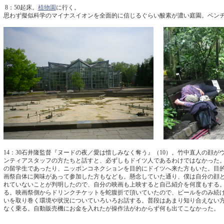
8：50起床。
植物園
に行く。
思わず擬似科学のマイナスイオンを全面的に信じるぐらい酸素が濃い庭園。ベンチ
14：30石井隆監督『ヌードの夜／愛は惜しみなく奪う』（10）。竹中直人の顔が
ンティアスタッフの方たちと話すと、必ずしもドイツ人であるわけではなかった
の留学生であったり、ニッポンコネクションを目的にドイツへ来た方もいた。目
画祭自体に興味があって参加した方もなども。懸念していた通り、僕は自分の顔
れていないことが判明したので、自分の映画も上映すると自己紹介を何度もする。1
る。映画祭側からドリンクチケットを蛇腹折で頂いていたので、ビールをのみ続
いを取り巻く環境や状況についていろいろお話する。普段はあまり知り合えない方と
なく乗る。自動販売機にお金を入れたが操作法がわからず何も出てこなかった。