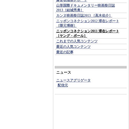
山形国際ドキュメンタリー映画祭日誌
2013［結城秀勇］
カンヌ映画祭日誌2013 ［高木佑介］
ニッポンコネクション2012 滞在レポート
［隈元博樹］
ニッポンコネクション2011 滞在レポート
［ヤング・ポール］
これまでの人気コンテンツ
最近の人気コンテンツ
最近の記事
ニュース
ニュースアグリゲータ
配信元