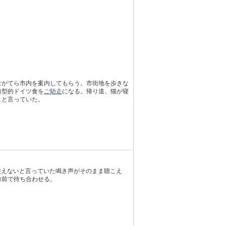
食がてら市内を案内してもらう。市街地を歩きな
典型的ドイツ食を
ご馳走
になる。帰り道、猫が寝
よと言っていた。
対使えないと言っていた鳴き声がそのまま聴こえ
像前で待ち合わせる。