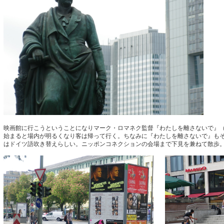
映画館に行こうということになりマーク・ロマネク監督『わたしを離さないで』（
始まると場内が明るくなり客は帰って行く。ちなみに『わたしを離さないで』もそ
はドイツ語吹き替えらしい。ニッポンコネクションの会場まで下見を兼ねて散歩