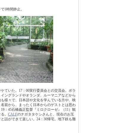
で1時間静止。
ウケていた。17：00実行委員会との交流会。ボラ
。イングランドやオランダ、ルーマニアなどから
的も様々で、日本語や文化を学んでいる方や、映
と名前から、まったく日本からのゲストとは思わ
9：45石橋義正監督『ミロクローゼ』（11）観
ける。
CALF
のナガタタケシさんと、現在のお互
話ができて楽しい。24：30帰宅。地下鉄も難