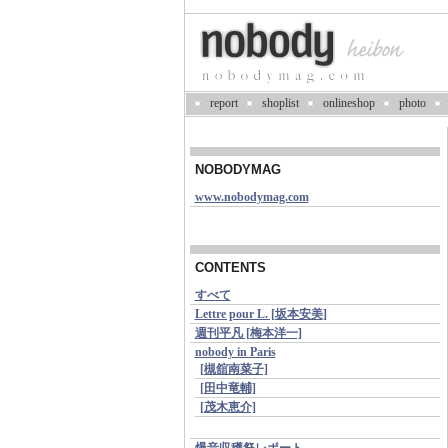
report
shoplist
onlineshop
photo
NOBODYMAG
www.nobodymag.com
CONTENTS
すべて
Lettre pour L. [坂本安美]
週刊平凡 [梅本洋一]
nobody in Paris
[槻舘南菜子]
[田中竜輔]
[茂木恵介]
爆音収穫祭レポート