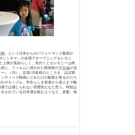
援團
』という日本からのパフォーマンス集団が
ッポンシネマ」の会場でオープニングセレモニ
式と上映が直結らしく、気付くとセレモニーは終
る前に、フィルムに焼かれた映画祭の
予告編
が流
』（10）。定員120名程のところを、ほぼ満
インディーズ映画にどれだけの観客が来るのだろ
連れやカップル、学生らしき若者から老人まで幅
劇場では感じられない雰囲気だなと思う。時刻は
り出されている日本酒を飲む人々など、多数。地