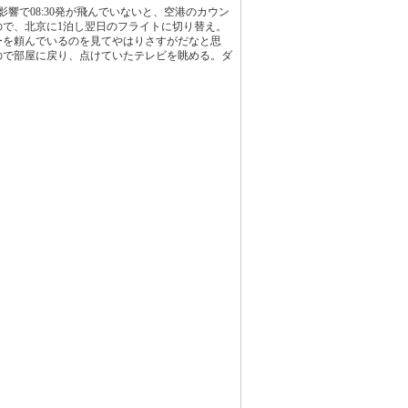
影響で08:30発が飛んでいないと、空港のカウン
ので、北京に1泊し翌日のフライトに切り替え。
ーを頼んでいるのを見てやはりさすがだなと思
ので部屋に戻り、点けていたテレビを眺める。ダ