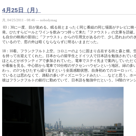
4月25日（月）
月, 04/25/2011 - 08:46 — nobodymag
03：30に一度、目が覚める。眠る前とまったく同じ番組の同じ場面がテレビに映って
発。ひたすらビールとワインを飲みつつ持って来た『ファウスト』の文庫を読破
も自分の映画の冒頭に『ファウスト』からの引用文があるので、少し恐れおのの
ているので、窓の外は暗くならならずに明るいままだった。
18：10着。フランクフルト上空。コロニーのように固まり点在する街と森と畑。
を持って出迎えてくれた。日本からの留学生とドイツ人で日本語を勉強されてい
ほとんどがボランティアで参加されていた。電車でステイ先まで案内していただ
や看板を見る。中心部から電車で10分程のザクセンハウゼンという地区。緑の多
わっ、の3つをひたすら繰り返すという全面感動状態。自身初めてのヨーロッパ、
ているとは思わなくて、路駐の多いディズニーランドみたい……などと思う。ホ
彼はフランクフルトの銀行に勤めていて、日本語を勉強中だという。14階のマン