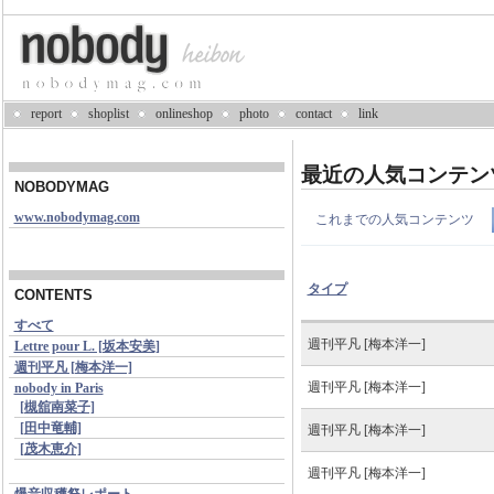
report
shoplist
onlineshop
photo
contact
link
最近の人気コンテン
NOBODYMAG
www.nobodymag.com
これまでの人気コンテンツ
タイプ
CONTENTS
すべて
週刊平凡 [梅本洋一]
Lettre pour L. [坂本安美]
週刊平凡 [梅本洋一]
週刊平凡 [梅本洋一]
nobody in Paris
[槻舘南菜子]
[田中竜輔]
週刊平凡 [梅本洋一]
[茂木恵介]
週刊平凡 [梅本洋一]
爆音収穫祭レポート