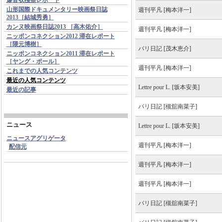
山形国際ドキュメンタリー映画祭日誌
週刊平凡 [梅本洋一]
2013［結城秀勇］
カンヌ映画祭日誌2013 ［高木佑介］
週刊平凡 [梅本洋一]
ニッポンコネクション2012 滞在レポート
［隈元博樹］
パリ日記 [茂木恵介]
ニッポンコネクション2011 滞在レポート
［ヤング・ポール］
週刊平凡 [梅本洋一]
これまでの人気コンテンツ
最近の人気コンテンツ
Lettre pour L. [坂本安美]
最近の記事
パリ日記 [槻舘南菜子]
ニュース
Lettre pour L. [坂本安美]
ニュースアグリゲータ
週刊平凡 [梅本洋一]
配信元
週刊平凡 [梅本洋一]
週刊平凡 [梅本洋一]
パリ日記 [槻舘南菜子]