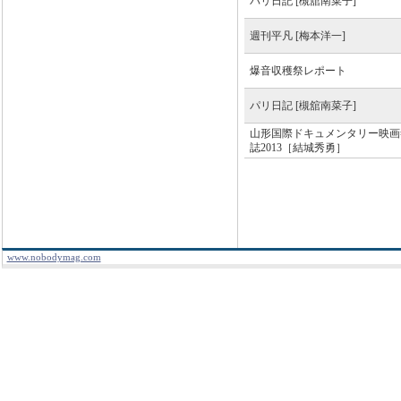
パリ日記 [槻舘南菜子]
週刊平凡 [梅本洋一]
爆音収穫祭レポート
パリ日記 [槻舘南菜子]
山形国際ドキュメンタリー映画
誌2013［結城秀勇］
www.nobodymag.com