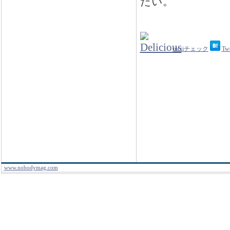
たい。
mixiチェック
Tw
www.nobodymag.com