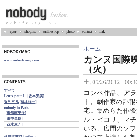
report
shoplist
onlineshop
photo
contact
link
ホーム
NOBODYMAG
カンヌ国際映画
www.nobodymag.com
（火）
土, 05/26/2012 - 
CONTENTS
すべて
コンペ作品、
アラン・
Lettre pour L. [坂本安美]
ト。劇作家の訃報
週刊平凡 [梅本洋一]
nobody in Paris
宅に集めらた俳優
[槻舘南菜子]
ル・ピコリ、マチ
[田中竜輔]
[茂木恵介]
いる。広間のソフ
爆音収穫祭レポート