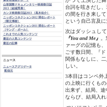
かつて上演した舞
山形国際ドキュメンタリー映画祭日誌
台詞を呟きだし、
2013［結城秀勇］
の間を行き来して
カンヌ映画祭日誌2013 ［高木佑介］
ニッポンコネクション2012 滞在レポート
という自己言及に
［隈元博樹］
ニッポンコネクション2011 滞在レポート
［ヤング・ポール］
次はダッシュしてプレ
これまでの人気コンテンツ
『You and Me』
。
最近の人気コンテンツ
最近の記事
ァーグの記憶も、
ごす数日間、『ド
関係もなしに、二
ニュース
しい。
ニュースアグリゲータ
配信元
3本目はコンペ外
の上映に行くもの
出来ず、結局、途
ならび、結局入れ