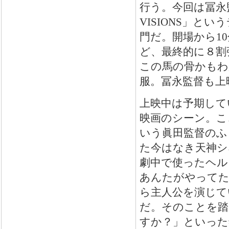
行う。今回は冨永
VISIONS」
門だ。開場から1
ど、最終的に８割
この馬の骨かもわ
服。冨永監督も上
上映中は予期して
映画のシーン。こ
いう眞田監督のふ
た今はなき天神シ
劇中で使ったヘル
あんたがやってた
ら主人公を演じて
だ。そのことを踏
すか？」といった