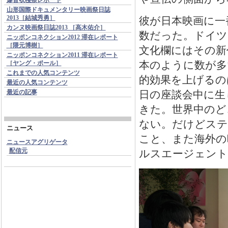
山形国際ドキュメンタリー映画祭日誌
2013［結城秀勇］
彼が日本映画に一
カンヌ映画祭日誌2013 ［高木佑介］
数だった。ドイツ
ニッポンコネクション2012 滞在レポート
［隈元博樹］
文化欄にはその新
ニッポンコネクション2011 滞在レポート
本のように数が多
［ヤング・ポール］
これまでの人気コンテンツ
的効果を上げるの
最近の人気コンテンツ
最近の記事
日の座談会中に生
きた。世界中のど
ない。だけどステ
ニュース
こと、また海外の
ニュースアグリゲータ
配信元
ルスエージェント