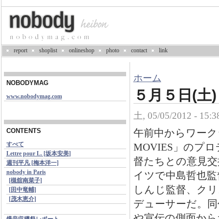
report
shoplist
onlineshop
photo
contact
link
ホーム
NOBODYMAG
５月５日(土)
www.nobodymag.com
土, 05/05/2012 - 15:
午前中からワークシ
CONTENTS
すべて
MOVIES」の
Lettre pour L. [坂本安美]
督たちとの意見交換
週刊平凡 [梅本洋一]
nobody in Paris
イツで中島哲也監
[槻舘南菜子]
しんじ監督、クリ
[田中竜輔]
[茂木恵介]
デューサーだ。同
や宣伝の側面から
爆音収穫祭レポート