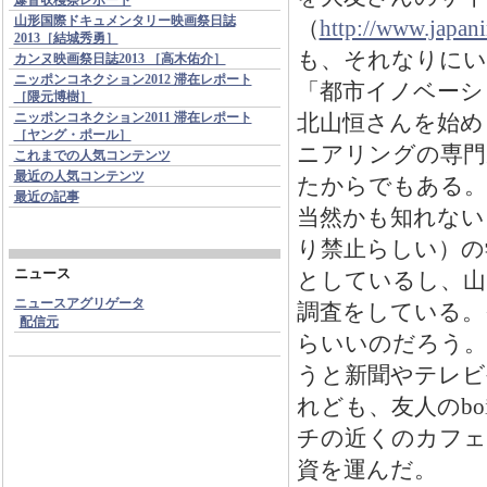
山形国際ドキュメンタリー映画祭日誌
（
http://www.japan
2013［結城秀勇］
も、それなりにい
カンヌ映画祭日誌2013 ［高木佑介］
ニッポンコネクション2012 滞在レポート
「都市イノベーシ
［隈元博樹］
ニッポンコネクション2011 滞在レポート
北山恒さんを始め
［ヤング・ポール］
ニアリングの専門
これまでの人気コンテンツ
最近の人気コンテンツ
たからでもある。
最近の記事
当然かも知れない
り禁止らしい）の
ニュース
としているし、山
ニュースアグリゲータ
調査をしている。
配信元
らいいのだろう。
うと新聞やテレビ
れども、友人の
bo
チの近くのカフェ
資を運んだ。