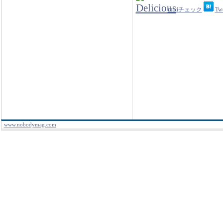
mixiチェック
Tw
www.nobodymag.com