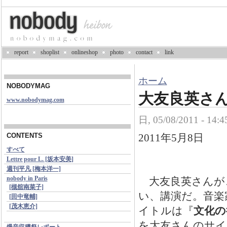
report
shoplist
onlineshop
photo
contact
link
ホーム
NOBODYMAG
大友良英さ
www.nobodymag.com
日, 05/08/2011 - 1
2011
年
5
月
8
日
CONTENTS
すべて
Lettre pour L. [坂本安美]
週刊平凡 [梅本洋一]
nobody in Paris
大友良英さんが
[槻舘南菜子]
い、講演だ。音楽
[田中竜輔]
[茂木恵介]
イトルは『
文化の
を大友さんのサイ
爆音収穫祭レポート