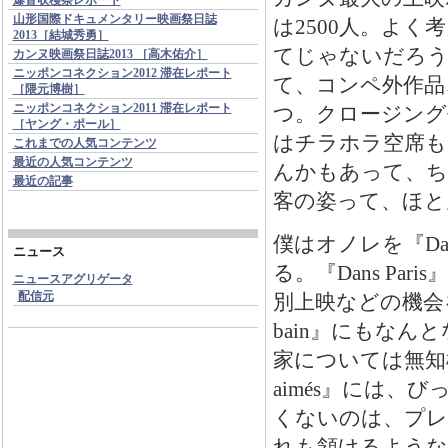
山形国際ドキュメンタリー映画祭日誌
は2500人。よ
2013［結城秀勇］
てじゃないだろう
カンヌ映画祭日誌2013 ［高木佑介］
ニッポンコネクション2012 滞在レポート
て、コンペ外作品
［隈元博樹］
ニッポンコネクション2011 滞在レポート
つ。クロージング
［ヤング・ポール］
はチラホラ空席も
これまでの人気コンテンツ
最近の人気コンテンツ
んかもあって、ち
最近の記事
客の姿って、ほと
僕はオノレを『Da
ニュース
る。『Dans P
ニュースアグリゲータ
配信元
別上映などの機会を
bain』にもな
家については無知極
aimés』には
くないのは、プレ
れも頷けるような