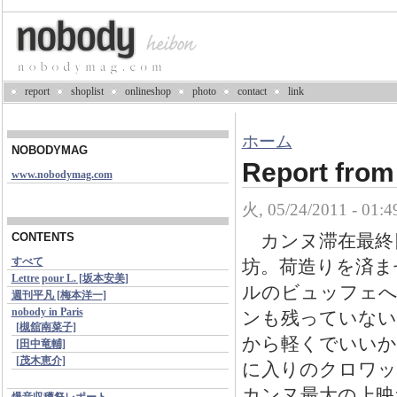
report
shoplist
onlineshop
photo
contact
link
ホーム
NOBODYMAG
Report fro
www.nobodymag.com
火, 05/24/2011 - 0
カンヌ滞在最終
CONTENTS
すべて
坊。荷造りを済ま
Lettre pour L. [坂本安美]
ルのビュッフェへ
週刊平凡 [梅本洋一]
nobody in Paris
ンも残っていない
[槻舘南菜子]
から軽くでいいか
[田中竜輔]
[茂木恵介]
に入りのクロワッ
カンヌ最大の上映ホール
爆音収穫祭レポート