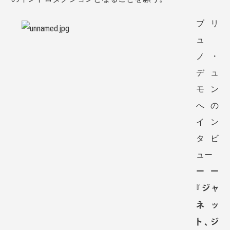
ブリ
ュ
ノ・
デュ
モン
への
イン
タビ
ュー
ーー
『ジャ
ネッ
ト、ジ