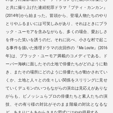
と共に撮り上げた連続犯罪ドラマ『プティ・カンカン』
(2014年)から始まった。冒頭から、登場人物たちのやり
とりやふるまいには可笑しみがあり、それはときにブラ
ック・ユーモアを含みながらも、多くの場合、愛おしさ
を伴った笑いを誘うのだ。それに比べ、小さな村で起こ
る事件を描いた推理ドラマの次回作の『Ma Loute』(2016
年)は、ブラック・ユーモア満載のコメディである。ド
ーバー海峡に面したその土地で俳優たちがどのように動
き、またその場所にどのように俳優たちが動かされてい
くか、土地と人々との生々しい関係をスリリングに見せ
ていくデュモンのいつもながらの演出は見応えがありな
がらも、ビノッシュらプロの俳優たちと素人たちの演
技、その有り様の対比がそのまま階級の対比となるな
ど、あまりにもあからさまな図式にはやや辟易する。