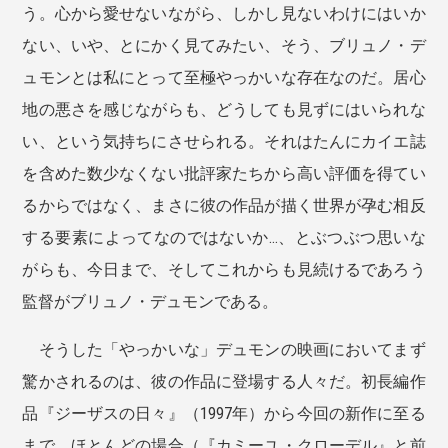
う。心から愛せないながら、しかし見ないわけにはいか
ない、いや、とにかく見てみたい、そう、ブリュノ・デ
ュモンとは私にとって至極やっかいな存在なのだ。居心
地の悪さを感じながらも、どうしても見ずにはいられな
い、という気持ちにさせられる。それはたんにカイエ誌
を含めた数少なくない批評家たちから高い評価を得てい
るからではなく、まさに彼の作品が描く世界が孕む相反
する要素によってなのではないか...、とぶつぶつ思いな
がらも、今日まで、そしてこれからも見続けるであろう
監督がブリュノ・デュモンである。
そうした「やっかいな」デュモンの映画においてまず
驚かされるのは、彼の作品に登場する人々だ。初長編作
品『ジーザスの日々』（1997年）から今回の新作に至る
まで、ほとんどの場合（『カミーユ・クローデル』と前