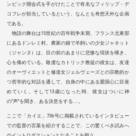
ンピック開会式を手がけたことで有名なフィリップ・デ
コフレが担当しているという、なんとも奇想天外な企画
である。
物語の舞台は15世紀の百年戦争末期、フランス北東部
にあるドンレミ村。農家の娘で羊飼いの少女ジャネット
（ジャンヌ）は、目の前のあまりに悲惨な現状を嘆き、
心を痛めている。敬虔なカトリック教徒の彼女は、友達
のオーヴィエットと修道女ジェルヴェーズとの宗教的か
つ哲学的な対話を通して、自身の中にある愛国心に目覚
めていく。そして13歳になった時、彼女はついに神
の"声"を聞き、ある決意をする......。
ここで「カイエ」736号に掲載されているインタビュー
での監督の言葉を紹介することで、この驚くべき試みへ
のイントロダクションとなることを願う。