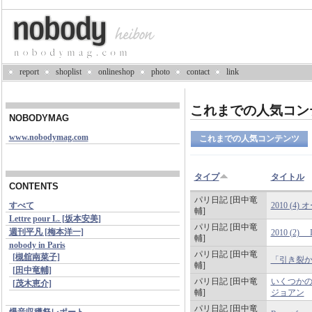
report
shoplist
onlineshop
photo
contact
link
これまでの人気コン
NOBODYMAG
www.nobodymag.com
これまでの人気コンテンツ
タイプ
タイトル
CONTENTS
パリ日記 [田中竜
すべて
2010 (4)
輔]
Lettre pour L. [坂本安美]
パリ日記 [田中竜
週刊平凡 [梅本洋一]
2010 (2) 
輔]
nobody in Paris
パリ日記 [田中竜
[槻舘南菜子]
「引き裂
輔]
[田中竜輔]
パリ日記 [田中竜
いくつか
[茂木恵介]
輔]
ジョアン
パリ日記 [田中竜
爆音収穫祭レポート