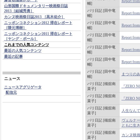
Report fro
輔]
山形国際ドキュメンタリー映画祭日誌
パリ日記 [田中竜
2013［結城秀勇］
Report fro
輔]
カンヌ映画祭日誌2013 ［高木佑介］
ニッポンコネクション2012 滞在レポート
パリ日記 [田中竜
Report fro
［隈元博樹］
輔]
ニッポンコネクション2011 滞在レポート
パリ日記 [田中竜
Report fro
［ヤング・ポール］
輔]
これまでの人気コンテンツ
パリ日記 [田中竜
Report fro
最近の人気コンテンツ
輔]
最近の記事
パリ日記 [田中竜
Report fro
輔]
パリ日記 [田中竜
まつりの
輔]
ニュース
パリ日記 [槻舘南
『ZERO 
ニュースアグリゲータ
菜子]
配信元
パリ日記 [槻舘南
『ZERO 
菜子]
パリ日記 [槻舘南
人生なん
菜子]
パリ日記 [槻舘南
ヴェルナー
菜子]
ともに生
パリ日記 [槻舘南
カンヌ映画
菜子]