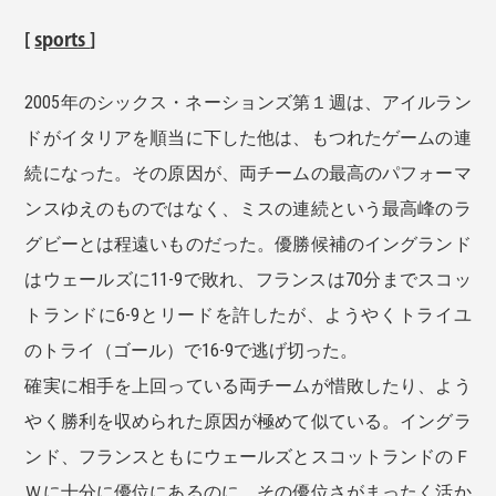
[
sports
]
2005年のシックス・ネーションズ第１週は、アイルラン
ドがイタリアを順当に下した他は、もつれたゲームの連
続になった。その原因が、両チームの最高のパフォーマ
ンスゆえのものではなく、ミスの連続という最高峰のラ
グビーとは程遠いものだった。優勝候補のイングランド
はウェールズに11-9で敗れ、フランスは70分までスコッ
トランドに6-9とリードを許したが、ようやくトライユ
のトライ（ゴール）で16-9で逃げ切った。
確実に相手を上回っている両チームが惜敗したり、よう
やく勝利を収められた原因が極めて似ている。イングラ
ンド、フランスともにウェールズとスコットランドのＦ
Ｗに十分に優位にあるのに、その優位さがまったく活か