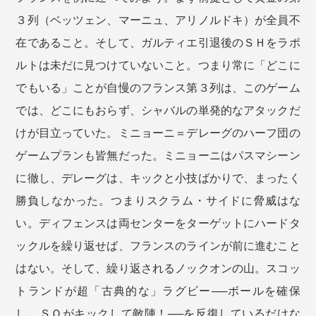
３列（ベッツェン、マーニュ、アリノルドキ）が全員不
在であること。そして、ガルティエ引退後のＳＨをラポ
ルトは未だに見つけていないこと。つまり常に「どこに
でもいる」ことが自慢のフランス第３列は、このゲーム
では、どこにもおらず、シャバルの単発的なアタックだ
けが目立っていた。ミニョーニ＝デレーグのハーフ団の
ゲームプランも皆無だった。ミニョーニはパスマシーン
に徹し、デレーグは、キックと小技ばかりで、まったく
勝負しなかった。つまりスクラム・サイドに脅威はな
い。ディフェンスは両センターをターゲットにハードタ
ックルを繰り返せば、フランスのラインが前に進むこと
はない。そして、繰り返されるノックオンの山。スコッ
トランドが超「古典的な」ラグビー──ボールを確保
し、ＳＯがキックして敵陣！──を反復しているだけな