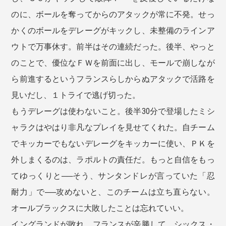
のに、ボールを奪ってからのアタックが常に不発。せっ
かくのボールをデレーグがキックし、未整備のラインア
ウトで万事休す。前半はその連続だった。後半、やっと
のことで、優位なＦＷを前面に出し、モールで崩しなが
ら前進するというフランスらしからぬアタックで活路を
見いだし、１トライで逃げ切った。
もうデレーグは使わないこと。後半30分で登場したミシ
ャラクはやはり非凡なプレイを見せてくれた。自チーム
でキッカーでもないデレーグをキッカーに使い、ＰＫを
外しまくるのは、ラポルトの責任だ。もっと自信をもっ
てゆっくりと──そう、サンタンドレが言っていた「忍
耐力」で──攻めないと、このチームは立ち直らない。
オールブラックスに大敗したことは忘れていい。
イングランドが敗れ、フランスが辛勝して、シックス・