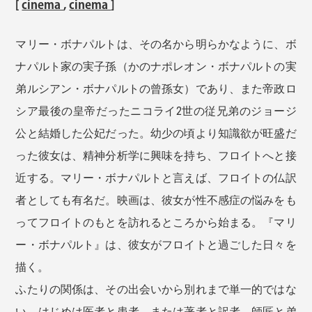
[
cinema
,
cinema
]
マリー・ボナパルトは、その名から明らかなように、ボ
ナパルト家の実子孫（かのナポレオン・ボナパルトの実
弟ルシアン・ボナパルトの曾孫女）であり、また帝政ロ
シア最後の皇帝だったニコライ2世の従兄弟のジョージ
公と結婚した公妃だった。幼少の頃より知識欲が旺盛だ
った彼女は、精神分析学に興味を持ち、フロイトへと接
近する。マリー・ボナパルトと言えば、フロイトの仏訳
者としても有名だ。映画は、彼女が性不感症の悩みをも
ってフロイトのもとを訪れるところから始まる。『マリ
ー・ボナパルト』は、彼女がフロイトと過ごした日々を
描く。
ふたりの関係は、その出会いから別れまで単一的ではな
い。はじめは医者と患者、または著者と訳者、師匠と弟