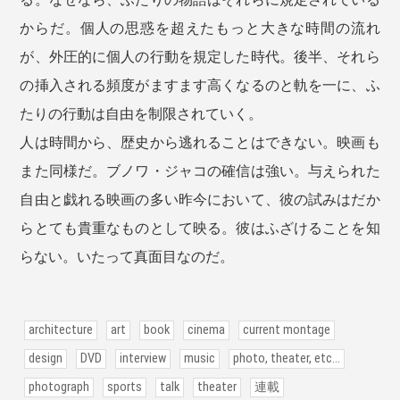
からだ。個人の思惑を超えたもっと大きな時間の流れ
が、外圧的に個人の行動を規定した時代。後半、それら
の挿入される頻度がますます高くなるのと軌を一に、ふ
たりの行動は自由を制限されていく。
人は時間から、歴史から逃れることはできない。映画も
また同様だ。ブノワ・ジャコの確信は強い。与えられた
自由と戯れる映画の多い昨今において、彼の試みはだか
らとても貴重なものとして映る。彼はふざけることを知
らない。いたって真面目なのだ。
architecture
art
book
cinema
current montage
design
DVD
interview
music
photo, theater, etc...
photograph
sports
talk
theater
連載