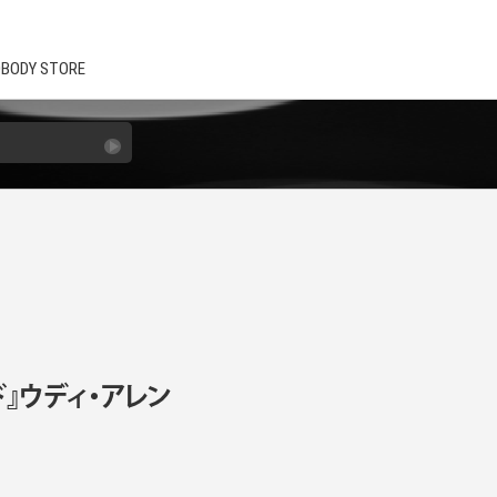
BODY STORE
』ウディ・アレン