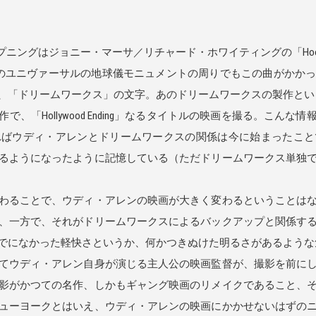
にオープニングはジョニー・マーサ／リチャード・ホワイティングの「Hooray 
あのユニヴァーサルの地球儀モニュメントの周りでもこの曲がかか
、「ドリームワークス」の文字。あのドリームワークスの製作とい
「Hollywood Ending」なるタイトルの映画を撮る。こん
ればウディ・アレンとドリームワークスの関係は今に始まったこと
るようになったように記憶している（ただドリームワークス単独
わることで、ウディ・アレンの映画が大きく変わるということは
、一方で、それがドリームワークスによるバックアップと関係す
でになかった軽快さというか、何かつきぬけた明るさがあるような
てウディ・アレン自身が演じる主人公の映画監督が、撮影を前にし
影がかつての名作、しかもギャング映画のリメイクであること、
ューヨークとはいえ、ウディ・アレンの映画にかかせないはずの