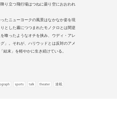
が降り立つ飛行場はつねに曇り空におおわれ
ったニューヨークの風景はなかなか姿を現
とりとした霧につつまれたモノクロとは間逆
人を喰ったようなオチを挟み、ウディ・アレ
ング」。それが、ハリウッドとは反対のアメ
「結末」を軽やかに生き続けている。
ograph
sports
talk
theater
連載