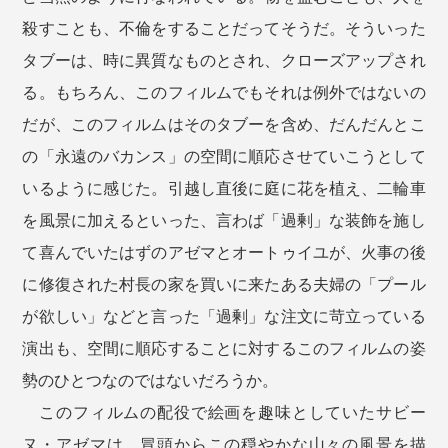
殺すことも、不倫をすることだってそうだ。そういった
タブーは、時に異質なものとされ、クローズアップされ
る。もちろん、このフィルムでもそれは例外ではないの
だが、このフィルムはそのタブーを含め、だんだんとこ
の「永遠のバカンス」の空間に順応させていこうとして
いるように感じた。引越し直後に庭に花を植え、二輪車
を風景に加えるといった、言わば「過剰」な装飾を施し
て喜んでいたはずのアゼマとオートゥイユが、火事の後
に修復された村長の家を買いに来たある夫婦の「プール
が欲しい」などと言った「過剰」な注文に苛立っている
演出も、空間に順応することに対するこのフィルムの姿
勢のひとつなのではないだろうか。
このフィルムの配役で絵画を趣味としていたサビー
ヌ・アゼマは、冒頭からこの穏やかな山々の風景を描