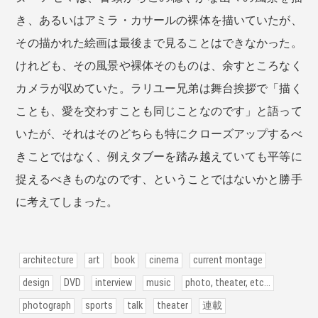
き、あるいはアミラ・カサールの裸体を描いていたが、
その描かれた絵画は最後まで見ることはできなかった。
けれども、その風景や裸体そのものは、余すところなく
カメラが収めていた。ラリユー兄弟は舞台挨拶で「描く
ことも、愛を交わすことも同じことなのです」と語って
いたが、それはそのどちらも特にクローズアップするべ
きことではなく、例えタブーを踏み越えていても平等に
捉えるべきものなのです、ということではないかと勝手
に考えてしまった。
architecture
art
book
cinema
current montage
design
DVD
interview
music
photo, theater, etc...
photograph
sports
talk
theater
連載