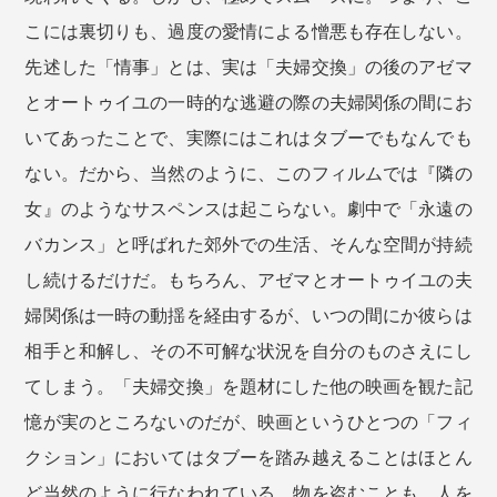
こには裏切りも、過度の愛情による憎悪も存在しない。
先述した「情事」とは、実は「夫婦交換」の後のアゼマ
とオートゥイユの一時的な逃避の際の夫婦関係の間にお
いてあったことで、実際にはこれはタブーでもなんでも
ない。だから、当然のように、このフィルムでは『隣の
女』のようなサスペンスは起こらない。劇中で「永遠の
バカンス」と呼ばれた郊外での生活、そんな空間が持続
し続けるだけだ。もちろん、アゼマとオートゥイユの夫
婦関係は一時の動揺を経由するが、いつの間にか彼らは
相手と和解し、その不可解な状況を自分のものさえにし
てしまう。「夫婦交換」を題材にした他の映画を観た記
憶が実のところないのだが、映画というひとつの「フィ
クション」においてはタブーを踏み越えることはほとん
ど当然のように行なわれている。物を盗むことも、人を