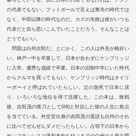
の代表でもない。フットボールで言えば奥寺の時代では
なく、中田以降の時代なのだ。カズの失敗は彼がいつも
代表だと自ら思いこんでいたことだろう。そんなことは
どうでもいい。
問題は白州次郎だ。とにかく、この人は外見が格好い
い。神戸一中を卒業して、日本が合わずにケンブリッジ
に入学。優秀な成績で卒業。日本の旧制中学にいた時代
からクルマを買ってもらい、ケンブリッジ時代はオイリ
ーボーイと呼ばれていたらしい。父の急死で日本に戻
り、いろいろな地位を得て活躍した。この本は、敗戦
後、吉田茂の懐刀としてGHQと対抗した彼の人生に焦点
を当てている。外交官出身の吉田茂の英語も白州のそれ
に比べてぜんぜんダメだったらしい。占領下の日本から
サンフランシスコ講和条約を結ぶまでの白州の八面六臂