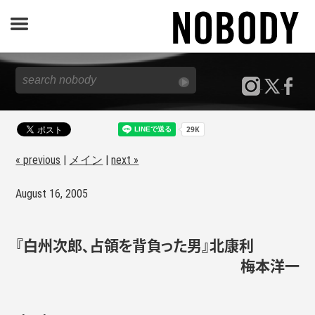
JOURNAL
SPECIAL
REPORT
« previous
|
メイン
|
next »
August 16, 2005
NOBODY STORE
『白州次郎、占領を背負った男』北康利
梅本洋一