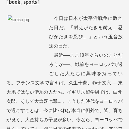
[
book
,
sports
]
今日は日本が太平洋戦争に敗れ
た日だ。「耐えがたきを耐え、忍
びがたきを忍び……」という玉音放
送の日だ。
最近──ここ10年ぐらいのことだ
ろうか──、戦前をヨーロッパで過
ごした人たちに興味を持ってい
る。フランス文学で言えば、久生十蘭、獅子文六──東
大系ではない傍系の人たち。イギリス留学組では、白州
次郎、そして大倉喜七郎……。こうした時代をヨーロッパ
で過ごすことは、今に比べれば本当に例外で、皆、育ち
が良く、大金持ちの子息が多い。今なら、ヨーロッパで
暮らしていても、別に日本の代表でもなければ、アジア