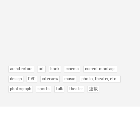
architecture
art
book
cinema
current montage
design
DVD
interview
music
photo, theater, etc...
photograph
sports
talk
theater
連載