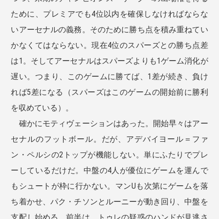
ために、プレミアでも4位以内を確保しなければならな
いアーセナルの義務。そのために勝ち点を積み重ねてい
かなくてはならない。現在4位のスパーズとの勝ち点差
は1。そしてアーセナルはスパーズよりも1ゲーム消化が
遅い。つまり、このゲームに勝てば、1差が続き、負け
れば5差になる（スパーズはこのゲームの開始前に勝利
を収めている）。
確かにモティヴェーションはあった。開始早々はアー
セナルのフットボール。だが、アデバイヨール＝ファ
ン・ペルシの2トップが機能しない。単にふたりでプレ
ーしているだけだ。中盤の4人が優位にゲームを運んで
もシュートが枠に行かない。マンUも次第にゲームを落
ち着かせ、パク・チソンとルーニーが動き回り、中盤を
支配し始める。前半は、トゥレの疑惑のハンドが見逃さ