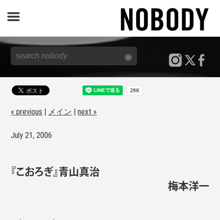
JOURNAL
SPECIAL
REPORT
« previous
|
メイン
|
next »
July 21, 2006
NOBODY STORE
『こおろぎ』青山真治
梅本洋一