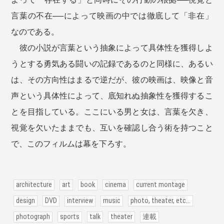
言葉の不在──によって映画の中では徹底して「非在」
なのである。
彼の小説が言葉という抽象によって具体性を獲得しよ
うとする勇気ある闘いの記録であるのと同様に、あるい
は、その方向性はまるで逆だが、彼の映画は、映像と音
声という具体性によって、底知れぬ抽象性を獲得するこ
とを目指している。ここにいる男と女は、言葉を欠き、
視覚を欠いたままでも、互いを確認し合う術を持つこと
で、このフィルムは幕を下ろす。
architecture
art
book
cinema
current montage
design
DVD
interview
music
photo, theater, etc...
photograph
sports
talk
theater
連載