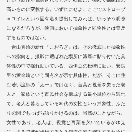
高いものに変貌する。いずれにせよ、ここでストローブ
＝ユイレという固有名を提出してみれば、いっそう明瞭
になるだろうが、映画において抽象性と即物性とは背反
するものではない。
青山真治の新作『こおろぎ』は、その徹底した抽象性
への指向と、撮影に選ばれた場所に濃厚に貼り付いた具
体性の中で揺れ動いている。西伊豆の松崎に近い、安良
里の黄金崎という固有名が示す具体性。だが、そこに住
む若い漁師の「太一」ではなく、言葉と視覚を失った老
人と、家族という市民社会を構成する最小単位から逃れ
て、老人と暮らしている30代の女性という抽象性。ふた
りの間でもっぱら語りかけるのは、当然のことながら、
女性であり、老人は、視覚と言葉を欠いているがゆえ
に、まるで彼が歩行するとき舗道の幅を確認するために