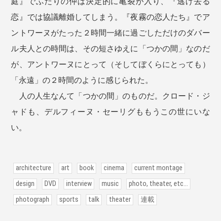
庭』でふたりの仲は決定的に亀裂が入り、『逃げ去る
恋』では協議離婚してしまう。『夜霧の恋人たち』でア
ントワーヌがたった２時間一緒に過ごしただけのダバー
ル夫人との時間は、その短さゆえに「つかの間」なのだ
が、アントワーヌにとって（そしてぼくらにとっても）
「永遠」の２時間のように感じられた。
人の人生なんて「つかの間」のものだ。クロード・ジ
ャドも、デルフィーヌ・セーリグももうこの世にいな
い。
architecture
art
book
cinema
current montage
design
DVD
interview
music
photo, theater, etc...
photograph
sports
talk
theater
連載