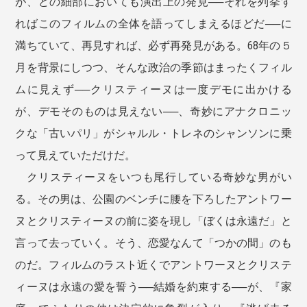
が、どの細部においても演出上の発見──それを列挙す
ればこのフィルムの全体を語ってしまえるほどだ──に
満ちていて、再見すれば、必ず再発見がある。68年の５
月を背景にしつつ、そんな政治の季節はまったくフィル
ムに見えず──クリスティーヌは一度デモに出かける
が、デモそのものは見えない──、奇妙にアナクロニッ
クな「古いパリ」がシャルル・トレネのシャンソンに乗
って見えていただけだ。
クリスティーヌをいつも尾行している奇妙な男がい
る。その男は、公園のベンチに腰を下ろしたアントワー
ヌとクリスティーヌの前に姿を現し「ぼくは永遠だ」と
言って去っていく。そう、恋愛なんて「つかの間」のも
のだ。フィルムのラスト近くでアントワーヌとクリステ
ィーヌは永遠の愛を誓う──結婚を約束する──が、『家