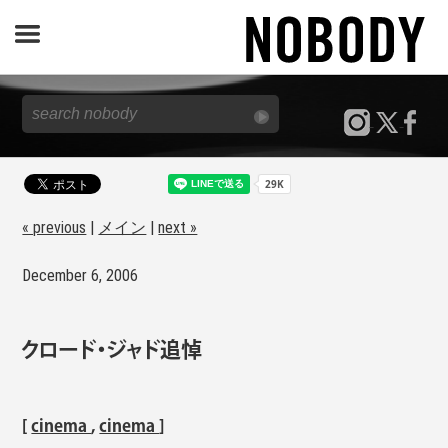
JOURNAL
SPECIAL
REPORT
« previous
|
メイン
|
next »
December 6, 2006
NOBODY STORE
クロード・ジャド追悼
[
cinema
,
cinema
]