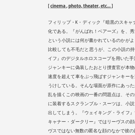
[
cinema
,
photo, theater, etc...
]
フィリップ・K・ディック『暗黒のスキャ
化である。『がんばれ！ベアーズ』を、秀
という小説には何が書かれているのかがよ
比較しても不毛だと思うが、この小説の持
イフ』のデジタルホロスコープを用いた手
ジャンキーに偽装したおとり捜査官が本物
速度を超えて車をぶっ飛ばすジャンキーを
うけしている。そんな場面が原作にあった
乱を描くこの映画の一番の問題点は、その
に装着するスクランブル・スーツは、小説
出してしまう。『ウェイキング・ライフ』
キャナー・ダークリー』ではリーヴスの顔
ヴスではない無数の匿名な顔のなかで彼の