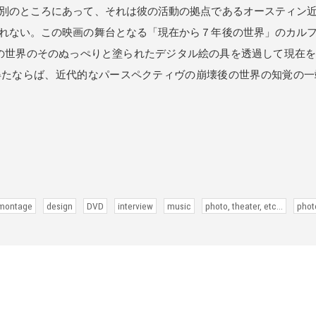
別のところにあって、それは彼の活動の拠点であるオースティン
れない。この映画の舞台となる「現在から７年後の世界」のカル
の世界のそのぬっぺりと塗られたデジタル絵の具を透過して現在
得たならば、近代的なパースペクティヴの崩壊後の世界の知覚の一
 montage
design
DVD
interview
music
photo, theater, etc...
phot