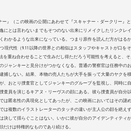
ナー』（この映画の公開にあわせて『スキャナー・ダークリー』
逸にとは言わないまでもそつのない出来にリメイクしたリンクレ
くわかるような出来になっている。つまり原作を読んだ方がはる
つ現代性（9.11以降の世界との相似はスタッフやキャストが口を
法を重ね合わせることで生みだし得ただろう可能性を考えると、そ
のジャンキーと見分けがつかなくなる。普通の警察官は任務中の
逮捕しない。結果、本物の売人たちが大手を振って大量のヤクを
が、おとり捜査官としてジャンキーのグループを監視し、同時に
捜査員を演じるキアヌ・リーヴスの顔にある。彼ら捜査員が自分
では匿名性の具現化としてあったが、この映画においてはその謎
では複数のイラストレーターのタッチの違いが主人公の顔を絶え
は決して揺らぐことはない。いかに彼が自分のアイデンティティ
顔だけは特権的なものであり続ける。