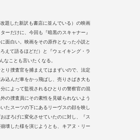
と改題した新訳も書店に並んでいる）の映画
イターだけに、今回も『暗黒のスキャナー』
かに面白い。映画をその原作となった小説と
そろえて語るほどだ）と『ウェイキング・ラ
んなことも言いたくなる。
おとり捜査官を捕まえてはまずいので、法定
積み込んだ車をかっ飛ばし、売りさばき大も
自分によって監視されるひとりの警察官の混
以外の捜査員にその素性を見破られないよう
めいたスーツの下にあるリーヴスの顔を映し
ずおぼろげに変化させていたのに対し、『ス
が崩壊した様を演じようとも、キアヌ・リー