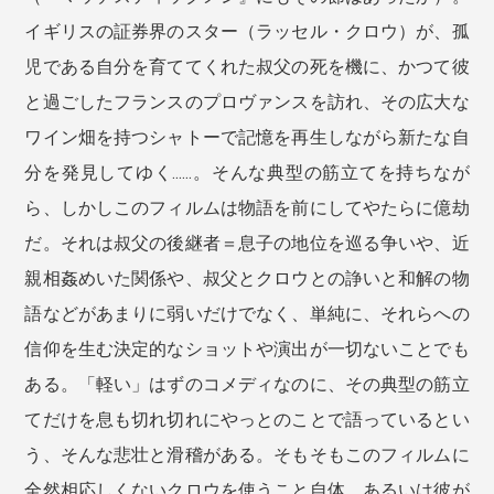
イギリスの証券界のスター（ラッセル・クロウ）が、孤
児である自分を育ててくれた叔父の死を機に、かつて彼
と過ごしたフランスのプロヴァンスを訪れ、その広大な
ワイン畑を持つシャトーで記憶を再生しながら新たな自
分を発見してゆく……。そんな典型の筋立てを持ちなが
ら、しかしこのフィルムは物語を前にしてやたらに億劫
だ。それは叔父の後継者＝息子の地位を巡る争いや、近
親相姦めいた関係や、叔父とクロウとの諍いと和解の物
語などがあまりに弱いだけでなく、単純に、それらへの
信仰を生む決定的なショットや演出が一切ないことでも
ある。「軽い」はずのコメディなのに、その典型の筋立
てだけを息も切れ切れにやっとのことで語っているとい
う、そんな悲壮と滑稽がある。そもそもこのフィルムに
全然相応しくないクロウを使うこと自体、あるいは彼が