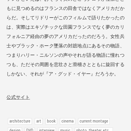
もに見つめるのはフランスの田舎ではなくアメリカだか
らだ。そしてリドリーがこのフィルムで語りたかったの
は、実際はエキゾチックな田園フランスでなく夢のカリ
フォルニア経由の夢のアメリカだったのだろう。女性兵
士やブラック・ホーク墜落の対蹠地点にあるその物語、
つまりハリー・ニルソンの声やそれが語る物語に憧れつ
つも、ただその周囲を悲壮さと滑稽さとともに旋回する
しかない、それが『ア・グッド・イヤー』だろうか。
公式サイト
architecture
art
book
cinema
current montage
design
DVD
interview
music
photo, theater, etc...