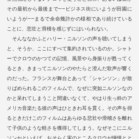
その最初から最後まで——ビジネス街にいようが田園に
いようが——まるで余命幾許かの様相であり続けている
ことに、悲壮と滑稽を感じずにはいられない。
そんななかふとハリー・ニルソンの声を聴いてしまう
と、そうか、ここにすべて集約されているのか。シャト
ーでクロウのかつての記憶、風景やら身振りが甦ってく
るとき、きまってニルソンのやたらと澄んだ歌声が響く
のだった。フランスが舞台とあって「シャンソン」が散
りばめられるこのフィルムで、なぜに突如ニルソンなの
かと呆れてしまうこと間違いなくて、やはり生っ粋のア
メリカ音楽たる彼の声はひときわ耳を貫く。その声を得
るときだけこのフィルムはあらゆる悲壮や滑稽さを離れ
て子供のような軽さを獲得してしまう。なぜそこにニル
ソンかといえば、おそらく実のところクロウが憧憬とと