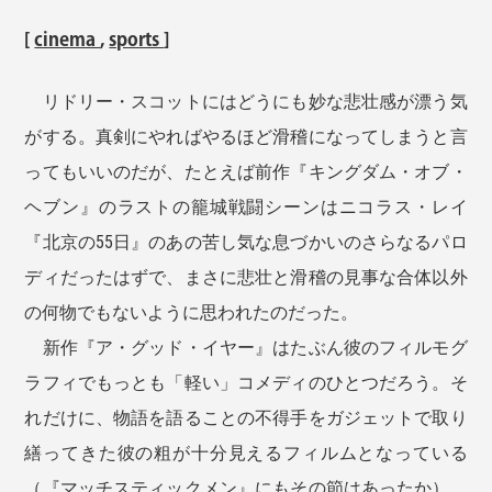
[
cinema
,
sports
]
リドリー・スコットにはどうにも妙な悲壮感が漂う気
がする。真剣にやればやるほど滑稽になってしまうと言
ってもいいのだが、たとえば前作『キングダム・オブ・
ヘブン』のラストの籠城戦闘シーンはニコラス・レイ
『北京の55日』のあの苦し気な息づかいのさらなるパロ
ディだったはずで、まさに悲壮と滑稽の見事な合体以外
の何物でもないように思われたのだった。
新作『ア・グッド・イヤー』はたぶん彼のフィルモグ
ラフィでもっとも「軽い」コメディのひとつだろう。そ
れだけに、物語を語ることの不得手をガジェットで取り
繕ってきた彼の粗が十分見えるフィルムとなっている
（『マッチスティックメン』にもその節はあったか）。