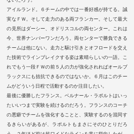
アイルランド。６チームの中では一番好感が持てる。誠
実なＦＷ。そして走力のある両フランカー。そして最大
の見所はダーシー、オドリスコルの両センター。これは
今、世界ナンバーワンだろう。両センターで勝負できる
チームは他にない。走力と駆け引きとオフロードを交え
た技術でラインブレイクする姿は素晴らしいの一語。こ
れでもう一段ＦＷの前５人の力が強化されればオールブ
ラックスにも拮抗できるのではないか。６月はこのチー
ムがどういう日程で活動するのか注目したい。
最後に優勝したフランス。ベルナール・ラポルトはいっ
たいいつまで実験を続けるのだろう。フランスのコーチ
の悪癖でチームを強化することと、実験するのを混同す
るきらいがあるが、ラポルトもまさにそのひとりだろ
う。２年ほど前は超ワイドなラインを常に指向したが、