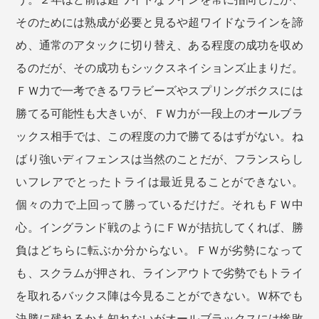
そのためには熟成が必要と見るや超ワイドなラインを諦
め、通常のアタックに切り替え、ある程度の成功を収め
るのだが、その成功もシックスネイションズ止まりだ。
ＦＷ力で一考できるワラビーズやスプリングボクスには
勝てる可能性も大きいが、ＦＷ力が一段上のオールブラ
ックス相手では、この程度の力で勝てるはずがない。ね
ばり強いディフェンスは当然のことだが、フランスらし
いフレアでとったトライは最近見ることができない。
個々の力で上回って勝っているだけだ。それもＦＷ中
心。イングランド戦のようにＦＷが拮抗してくれば、勝
負はどちらに転ぶか分からない。ＦＷが劣勢になって
も、スクラムが押され、ラインアウトで劣勢でもトライ
を取れるバックス陣は今見ることができない。Ｗ杯でも
決勝に残れるかも知れないがオールブラックスには惨敗