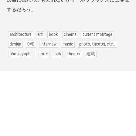
するだろう。
architecture
art
book
cinema
current montage
design
DVD
interview
music
photo, theater, etc...
photograph
sports
talk
theater
連載