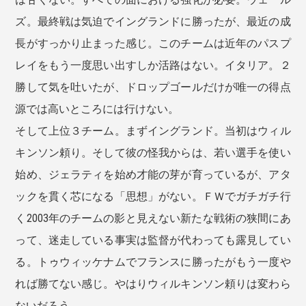
ズ。最終戦は気迫でイングランドに勝ったが、最近の成
長がすっかり止まった感じ。このチームは近年のパスプ
レイをもう一度思い出すしか活路はない。イタリア。２
勝して気を吐いたが、ドロップゴールだけが唯一の得点
源では高いところには行けない。
そして上位３チーム。まずイングランド。当初はウィル
キンソン頼り。そして彼の怪我からは、若い選手を使い
始め、ジェラティを始め才能の芽が育っているが、アタ
ックを貫く芯になる「思想」がない。ＦＷでガチガチ行
く2003年のチームの影と見えない新たな戦術の狭間にあ
って、迷走している事実は監督が代わっても露見してい
る。トゥウィッケナムでフランスに勝ったがもう一度や
れば勝てない感じ。やはりウィルキンソン頼りは変わら
ないだろう。