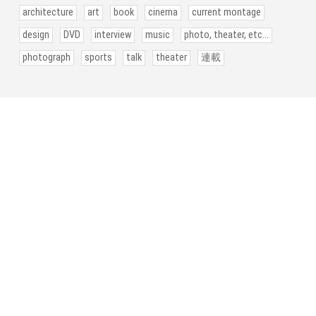
architecture
art
book
cinema
current montage
design
DVD
interview
music
photo, theater, etc...
photograph
sports
talk
theater
連載