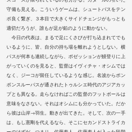
守備も見える。こういうゲームは、シュートパスをテン
ポ良く繋ぎ、３本目で大きくサイドチェンジがもっとも
適切だろうが、誰もが足が鉛のように動かない。
今日の代表は、まるで足にくさびが打ち込まれてでも
いるように、皆、自分の持ち場を離れようとしない。横
パスが何本も連続しながら、ポゼッションが鰻登りに上
がっていくのを見ると、監督はイヴィチャ・オシムでは
なく、ジーコが留任しているような感じ。名波からポン
ポンスルーパスが通されたトゥルシエ時代のアジアカッ
プとも異なる。走らなければこの監督のフットボールは
意味をなさない。それはオシムにも分かっていた。だか
ら彼は山岸→羽生。動きが出てきた。そして、次の一手
は、もし憲剛を代えるなら、そこにセカンドストライカ
ーのはずだ。つまり、佐藤寿人。佐藤寿人が入った段階