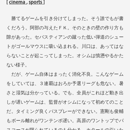
[
cinema
,
sports
]
勝てるゲームを引き分けてしまった。そう誰でもが書
くだろう。阿部の与えたＦＫ。そのときの壁の作り方も
隙があった。セバスティアンの蹴った低い弾道のシュー
トがゴールマウスに吸い込まれる。川口は、あってはな
らないことが起こってしまった。オシムは憤懣やるかた
ない様子。
だが、ゲーム自体はまったく消化不良。こんなゲーム
をしていては、３連覇はおろか予選リーグも危ない。暑
さと湿気は分かっている。でも、全員がこれほど動き出
しが遅いゲームは、監督がオシムになって初めてのこと
だ。タイミング良くパスプレーができない。憲剛も俊輔
もボール離れがワンテンポ遅い。高原のワントップでパ
スコースが限られているのも分かる。カタールの引いた