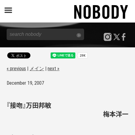
JOURNAL
SPECIAL
REPORT
« previous
|
メイン
|
next »
December 19, 2007
NOBODY STORE
『接吻』万田邦敏
梅本洋一