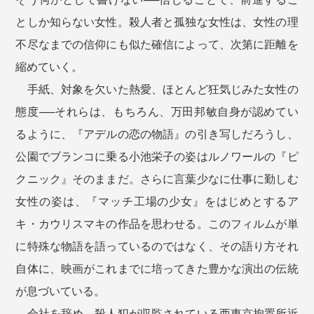
としか知らない女性。殺人者と孤独な女性は、女性の理
不尽なまでの信仰にも似た確信によって、次第に距離を
縮めていく。
手紙、対象を欠いた熱愛、ほとんど狂気じみた女性の
態度──それらは、もちろん、万田邦敏自身が認めてい
るように、『アデルの恋の物語』の引き写しだろうし、
公園でブランコに乗る小池栄子の姿はルノワールの『ピ
クニック』そのままだ。さらに言葉少なに仕事に勤しむ
女性の姿は、『マッチ工場の少女』をはじめとするア
キ・カウリスマキの作品を思わせる。このフィルムが単
に特殊な物語を語っているのではなく、その語り方それ
自体に、映画がこれまでに培ってきた豊かな演出の伝統
が息づいている。
会社を辞め、殺人犯が収監されている西東京拘置所近