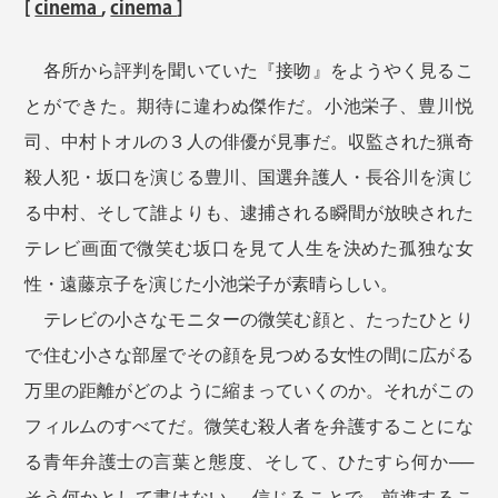
[
cinema
,
cinema
]
各所から評判を聞いていた『接吻』をようやく見るこ
とができた。期待に違わぬ傑作だ。小池栄子、豊川悦
司、中村トオルの３人の俳優が見事だ。収監された猟奇
殺人犯・坂口を演じる豊川、国選弁護人・長谷川を演じ
る中村、そして誰よりも、逮捕される瞬間が放映された
テレビ画面で微笑む坂口を見て人生を決めた孤独な女
性・遠藤京子を演じた小池栄子が素晴らしい。
テレビの小さなモニターの微笑む顔と、たったひとり
で住む小さな部屋でその顔を見つめる女性の間に広がる
万里の距離がどのように縮まっていくのか。それがこの
フィルムのすべてだ。微笑む殺人者を弁護することにな
る青年弁護士の言葉と態度、そして、ひたすら何か──
そう何かとして書けない──信じることで、前進するこ