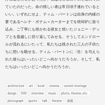
ていたのだった。命の惜しい者は常日頃子連れでいると
いい。いずれにせよ、ティム・バートンは自身の内縁の
妻であるヘレナ・ボナム＝カーターまでを焼却炉に放り
込み、ご丁寧にも焼かれる彼女と焼いたジョニー・デッ
プとを蓋越しに切り返してみせる。そうしてエンドロー
ルが流れるにいたって、私たちは残された三人の子供た
ちに想いを馳せる。ティム・バートンに〈生〉を与えら
れた彼らはいったいどこへ向かうだろうか。そして、私
たちはいったいどこへ向かうだろうか。
architecture
art
book
cinema
current montage
design
DVD
interview
music
photo, theater, etc...
photograph
sports
talk
theater
連載