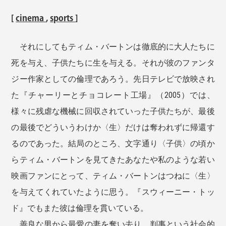
[
cinema
,
sports
]
それにしてもティム・バートンは徹底的に大人たちに
死を与え、子供たちに生を与える。それが彼のファンタ
ジー作家としての倫理であろう。先日テレビで放映され
た『チャーリーとチョコレート工場』（2005）では、
様々に残虐な機械に回収されていった子供たちが、最後
の最後でどういうわけか〈生〉だけは奪われずに帰還す
るのであった。結局のところ、文字通り〈子供〉の頃か
らティム・バートンを見てきたあなたや私のような若い
映画ファンにとって、ティム・バートンはつねに〈生〉
を与えてくれていたように思う。『スウィーニー・トッ
ド』でもまた彼は倫理を貫いている。
善良な男から最愛の妻を奪い去り、判事という社会的