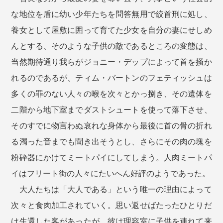
な地位を盾に幼い少年たちを問答無用で絞首刑に処し、
養女として屋敷に囲って育てた少女を自分の妻にせしめ
んとする、そのような子供の敵であるところの変態は、
当然期待通り我らがジョニー・デップによって首を掻か
れるのであるが、ティム・バートンのフェティッシュは
多くの罪のない人々の喉を次々とかっ捌き、その遺体を
二階から地下室までダストシュートを使って落下させ、
そのすでに物言わぬ哀れな身体から最後に首の骨の折れ
る濁った音までも聞き出そうとし、さらにその肉の塊を
粉砕器にかけてミートパイにしてしまう。人肉ミートパ
イはフリート街の人々にたいへん好評のようであった。
大人たちは「大人である」という唯一の理由によって
次々と食肉加工されていく。思い返せばたったひとりだ
け生還した客があったが、彼は理容室に子供を連れて来