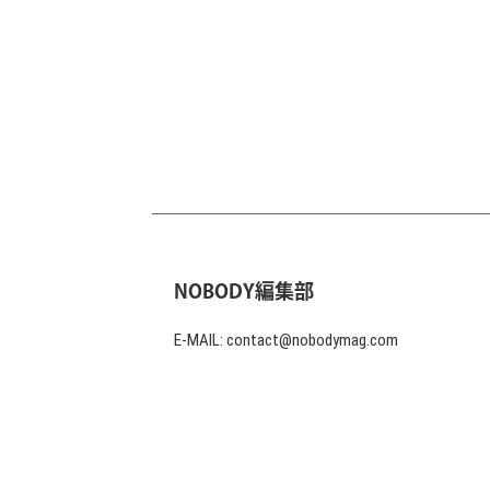
NOBODY編集部
E-MAIL: contact@nobodymag.com