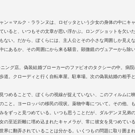
ャン＝マルク・ラランヌは、ロゼッタという少女の身体の中にキャ
ていると、いつもその文章が思い浮かぶ。ロングショットを欠い
もない。だから、ぼくらには、主人公とその小さな周囲しか見え
中にあるか、その周囲にから来る騒音。顕微鏡のヴュアーから除
ニング店。偽装結婚ブローカーのファビオのタクシーの中。病院
歩道。クローディと行く自転車屋。駐車場。次の偽装結婚の相手
見つめることで、ぼくらの視線が捉えていない、このフィルムに映
のこと。ヨーロッパの移民の現状。薬物中毒について。その他、
みをずっと見つめている。いつも思うことだが、ダルデンヌ兄弟
女の至近距離に埋め込まれたキャメラが、常に彼女を見つめてい
世界に翻弄されていることは分かる。いくつもの問題に取り囲ま