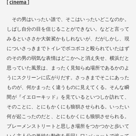
[
cinema
]
その男はいったい誰で、そこはいったいどこなのか。
しばし自分の目を信じることができない。などと言って
みるといささか大袈裟かもしれないが、だがしかし、現
についさっきまでトイレでボコボコと殴られていたはず
のその男の弱気な表情はどこかへと消え失せ、横浜だと
思っていた風景は、まったく見知らぬ場所であるかのよ
うにスクリーンに広がりだす。さっきまでそこにあった
ものが、何かまったく違うものに見えてくる。そんな瞬
間が『イエローキッド』を見ているといつしか訪れて、
そのことに、とにもかくにも狼狽させられる。いったい
何が起こったのだと、とにもかくにも狼狽させられる。
ブレーメンストリートと思しき場所をつかつかと歩いて
いく主人公の単純な動作を長回しワンショットで追って