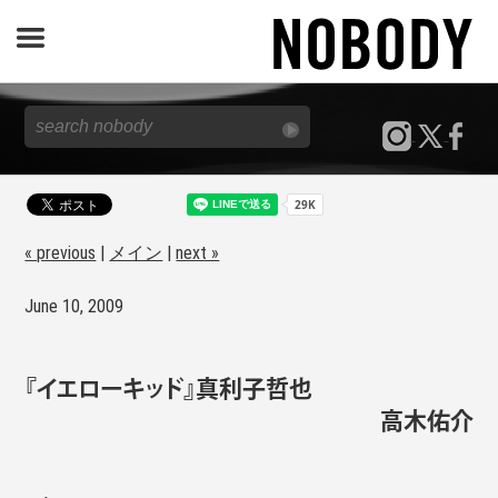
JOURNAL
SPECIAL
REPORT
« previous
|
メイン
|
next »
June 10, 2009
NOBODY STORE
『イエローキッド』真利子哲也
高木佑介