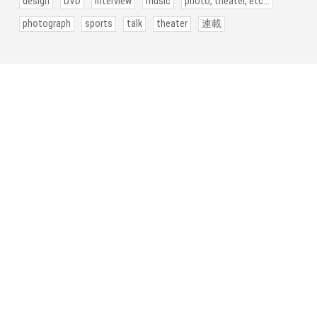
design
DVD
interview
music
photo, theater, etc...
photograph
sports
talk
theater
連載