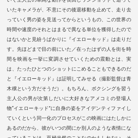
いたキャメラが、不意にその後退移動を止めて、走り去
っていく男の姿を見送ってからというもの、この世界の
時間や速度のそれとはまるで異なる単位を獲得したので
はないかと見紛うばかりに『イエローキッド』は走りだ
す。先ほどまで目の前にいた／在ったはずの人を街を時
間を映画を一挙に変調させていくための震動とは、実
は、たったひとつのショットにこめることもできるのだ
と『イエローキッド』は証明してみせる（撮影監督は青
木穣という方だそうだ）。もちろん、ボクシングを習う
主人公の男が次第しだいに大好きなアメコミの登場人
物“イエローキッド”に自身の姿をアイデンティファイし
ていくという同一化のプロセスがこの映画にはたしかに
あるのだから、彼がいつの間にか別人のような表情にな
っていることは、至極当然のことなのかもしれない。そ