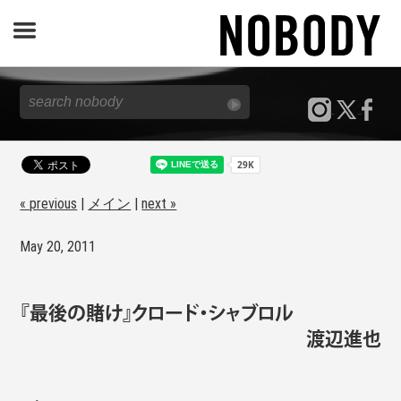
JOURNAL
SPECIAL
REPORT
« previous
|
メイン
|
next »
May 20, 2011
NOBODY STORE
『最後の賭け』クロード・シャブロル
渡辺進也