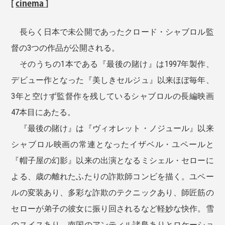
[
cinema
]
長らく日本で未公開であったクロード・シャブロル監
督の3つの作品が公開される。
そのうちの1本である『最後の賭け』は1997年製作、
デビュー作となった『美しきセルジュ』以来ほぼ毎年、
3年と空けず監督作を残しているシャブロルの長編映画
47本目にあたる。
『最後の賭け』は『ヴィオレット・ノジュール』以来
シャブロル映画の常連となったイザベル・ユペールと
『帽子屋の幻影』以来の出演となるミシェル・セローに
よる、歳の離れたふたりの詐欺師コンビを描く。ユペー
ルの変装あり、多彩な詐欺のテクニックあり、師匠筋の
セローが弟子の彼女に振り回されるなど軽妙な快作。雪
のスイスあり、南国のアンティル諸島ありとロケーショ