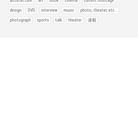
architecture
art
book
cinema
current montage
design
DVD
interview
music
photo, theater, etc...
photograph
sports
talk
theater
連載