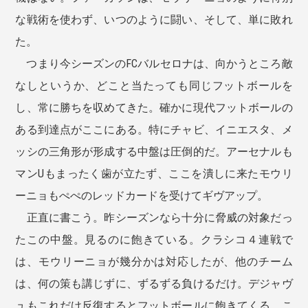
な戦術を使わず、いつのように闘い、そして、単に敗れ
た。
つまり今シーズンのFCバルセロナは、向かうところ敵
なしというか、どこと当たっても同じフットボールを
し、常に勝ちを収めてきた。確かに現代フットボールの
ある到達点がここにある。特にチャビ、イニエスタ、メ
ッシの三角形が形成する中盤は圧倒的だ。アーセナルも
マンUもまったく歯が立たず、ここを潰しに来たモウリ
ーニョもぺぺのレッドカードを受けてギヴアップ。
正直に書こう。昨シーズンなら十分に脅威の対象だっ
たこの中盤。見るのに飽きている。クラシコ４連戦で
は、モウリーニョが幾分かは対応したが、他のチーム
は、何の策も講じずに、ずるずる負けるだけ。デジャヴ
ュもこれだけ反復するとフットボールに飽きてくる。こ