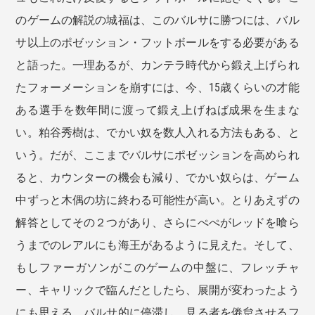
のゲームの解説の城福は、このバルサに勝つには、バル
サ以上のポゼッション・フットボールをする必要がある
と語った。一理あるが、カンテラ時代から鍛え上げられ
たフォーメーションを崩すには、今、15歳くらいの才能
ある選手を数年間に渡って鍛え上げねば成果を生まな
い。粕谷秀樹は、でかい奴を数人入れる方法もある、と
いう。だが、ここまでバルサにポゼッションを高められ
ると、カウンターの機会も減り、でかい奴らは、ゲーム
中ずっと木偶の坊に終わる可能性が高い。とりあえずの
解答としてその２つがあり、さらにぺぺがレッドを喰ら
うまでのレアルにも海王があるように見えた。そして、
もしファーガソンがこのゲームの中盤に、フレッチャ
ー、キャリックで臨んだとしたら、展開が変わったよう
にも思える。バルサ的に停滞し、見る者を倦怠させるフ