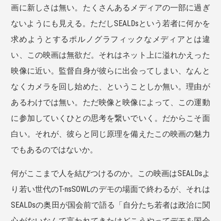
画に新しさは無い。たくさんあるメディアの一部に過ぎ
ないようにも見える。ただしSEALDsという若者に何かを
求めようとするポルノグラフィックなメディアとは違
い、この映画は無欲だ。それはネット上に溢れかえった
映像に近い。監督自身が彼らに出会ってしまい、なんと
なくカメラを回し始めた、ということしか無い。理由が
あるわけでは無い。ただ映像と映像によって、この運動
に参加していくひとの思考を繋いでいく。だからこそ面
白い。それが、彼らと同じ原理を備えたこの映画の魅力
でもあるのではないか。
何がここまで人を結びつけるのか。この映画はSEALDsよ
り若い世代のT-nsSOWLのデモの場面で終わるが、それは
SEALDsの奥田が国会前で語る「自分たち若者は政治に関
心がないなんて言われてきたけどこうやってデモを国会