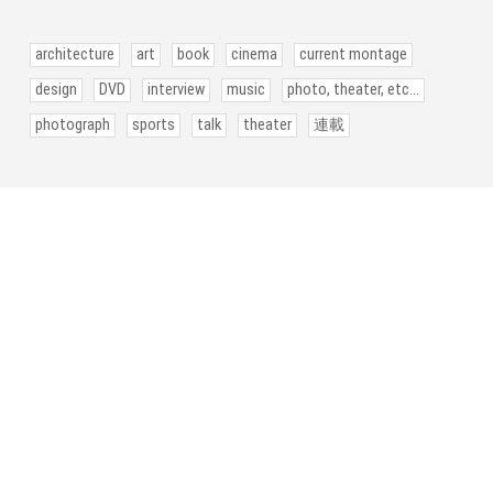
architecture
art
book
cinema
current montage
design
DVD
interview
music
photo, theater, etc...
photograph
sports
talk
theater
連載