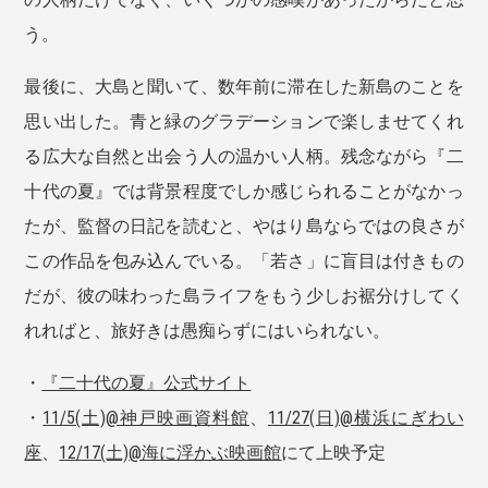
う。
最後に、大島と聞いて、数年前に滞在した新島のことを
思い出した。青と緑のグラデーションで楽しませてくれ
る広大な自然と出会う人の温かい人柄。残念ながら『二
十代の夏』では背景程度でしか感じられることがなかっ
たが、監督の日記を読むと、やはり島ならではの良さが
この作品を包み込んでいる。「若さ」に盲目は付きもの
だが、彼の味わった島ライフをもう少しお裾分けしてく
れればと、旅好きは愚痴らずにはいられない。
・
『二十代の夏』公式サイト
・
11/5(土)@神戸映画資料館
、
11/27(日)@横浜にぎわい
座
、
12/17(土)@海に浮かぶ映画館
にて上映予定