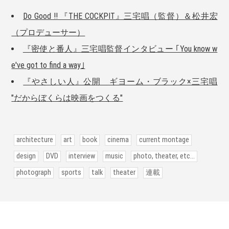
Do Good !! 『THE COCKPIT』三宅唱（監督）＆松井宏
（プロデューサー）
『密使と番人』三宅唱監督インタビュー ｢You know w
e've got to find a way｣
『やさしい人』公開 ギヨーム・ブラック×三宅唱
"だからぼくらは映画をつくる"
architecture
art
book
cinema
current montage
design
DVD
interview
music
photo, theater, etc...
photograph
sports
talk
theater
連載