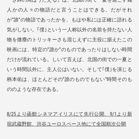
人かの人々の物語だと言うことはできる。だがそれ
が"誰"の物語であったかを、もはや私には正確に語れる
気がしない。｢僕｣という一人称以外の名前を持たない人
物を微塵のトリッキーさも混じえずに主役に据えたこの
映画には、特定の"誰か"のものであったりはしない時間
だけが流れている。しいて言えば、北国の街での一夏と
いう時間以外に、主人公はいない。そして｢僕｣を演じる
柄本佑は、ほとんどその"誰のものでもない"時間そのも
ののような存在である。
8/25より函館シネマアイリスにて先行公開、9/1より新
宿武蔵野館、渋谷ユーロスペース他にて全国順次公開