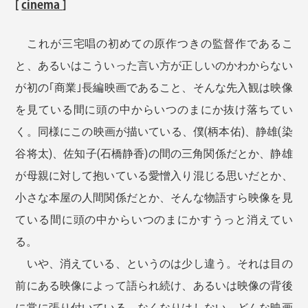
[
cinema
]
これが三宅唱の初めての原作つきの監督作であるこ
と、あるいはこういった言い方が正しいのかわからない
が初の｢商業｣長編映画であること、そんな先入観は映像
を見ている間に頭の中からいつのまにか抜け落ちてい
く。同様にこの映画が描いている、僕(柄本佑)、静雄(染
谷将太)、佐知子(石橋静香)の間の三角関係だとか、静雄
が母親に対して抱いている愛憎入り混じる思いだとか、
小さな本屋の人間関係だとか、そんな物語すら映像を見
ている間に頭の中からいつのまにかすうっと消えてい
る。
いや、消えている、というのは少し違う。それは目の
前にある映像によって語られ続け、あるいは映像の背後
に常に張り付いている。なくなりはしない。どんな映画