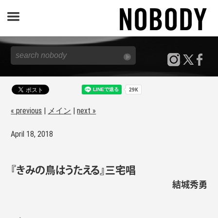
JOURNAL
SPECIAL
REPORT
« previous
|
メイン
|
next »
April 18, 2018
NOBODY STORE
『きみの鳥はうたえる』三宅唱
結城秀勇