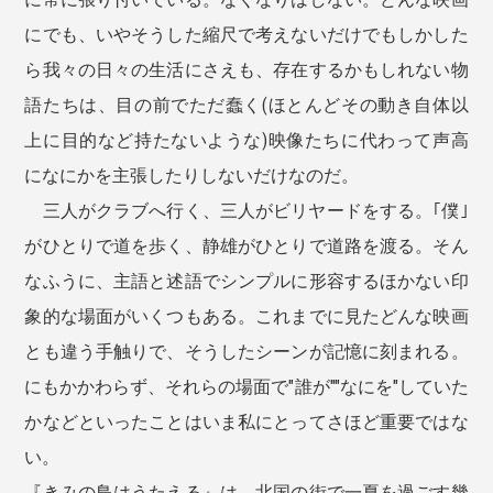
にでも、いやそうした縮尺で考えないだけでもしかした
ら我々の日々の生活にさえも、存在するかもしれない物
語たちは、目の前でただ蠢く(ほとんどその動き自体以
上に目的など持たないような)映像たちに代わって声高
になにかを主張したりしないだけなのだ。
三人がクラブへ行く、三人がビリヤードをする。｢僕｣
がひとりで道を歩く、静雄がひとりで道路を渡る。そん
なふうに、主語と述語でシンプルに形容するほかない印
象的な場面がいくつもある。これまでに見たどんな映画
とも違う手触りで、そうしたシーンが記憶に刻まれる。
にもかかわらず、それらの場面で"誰が""なにを"していた
かなどといったことはいま私にとってさほど重要ではな
い。
『きみの鳥はうたえる』は、北国の街で一夏を過ごす幾