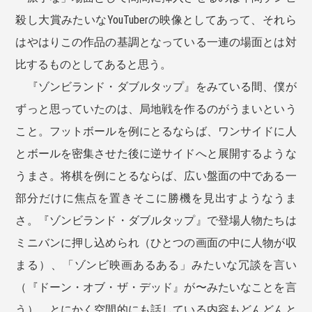
殺し大賞みたいなYouTuberの映像としてあって、それら
はやはりこの作品の基調となっている一連の場面とは対
比するものとしてあると思う。
『ゾンビランド・ダブルタップ』をみている間、僕が
ずっと思っていたのは、局地戦を作るのがうまいという
こと。フットボールを例にとるならば、ワンサイドに人
とボールを密集させた後に逆サイドへと展開するような
うまさ。将棋を例にとるならば、広い盤面の中である一
部分だけに焦点を置きそこに勝機を見出すようなうま
さ。『ゾンビランド・ダブルタップ』で登場人物たちは
ミニバンに押し込められ（ひとつの画面の中に人物が収
まる）、「ゾンビ映画あるある」みたいな冗談を言い
（『ドーン・オブ・ザ・デッド』が〜みたいなことを言
う）、とにかく空間的にも話している内容もどんどんと