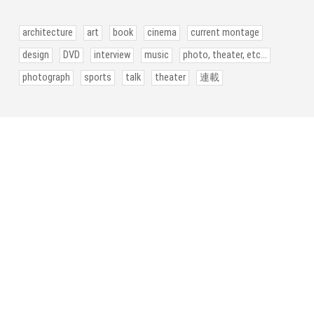
architecture
art
book
cinema
current montage
design
DVD
interview
music
photo, theater, etc...
photograph
sports
talk
theater
連載