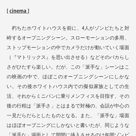
[
cinema
]
朽ちたホワイトハウスを前に、4人がゾンビたちと対
峙するオープニングシーン。スローモーションの多用、
ストップモーションの中でカメラだけが動いていく場面
（『マトリックス』を思い出させる）などそのバカらし
さがひたすら楽しい。だが、この「派手な」シーンはこ
の映画の中で、ほぼこのオープニングシーンにしかな
い。その後ホワイトハウス内での擬似家族としての生
活、それからミニバンに乗りメンフィスを目指す、その
後の行程は「派手さ」とはまるで対極の、会話が中心の
一見だらだらとしたものとなる。また、「派手な」場面
はほぼオープニングにしかないと書いたが、同じような
「派手な」場面として間間に挿入させるのは年間ゾンビ