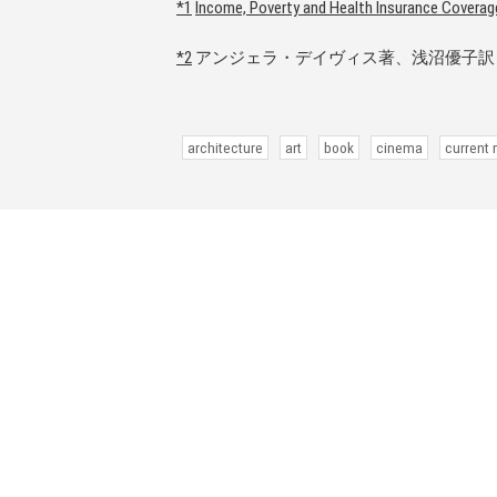
*1
Income, Poverty and Health Insurance Coverage
*2
アンジェラ・デイヴィス著、浅沼優子訳『
architecture
art
book
cinema
current