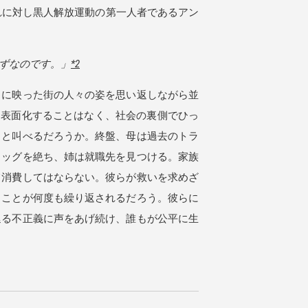
。それに対し黒人解放運動の第一人者であるアン
ずなのです。」
*2
に映った街の人々の姿を思い返しながら並
に表面化することはなく、社会の裏側でひっ
」と叫べるだろうか。終盤、母は過去のトラ
ラッグを絶ち、姉は就職先を見つける。家族
て消費してはならない。彼らが救いを求めざ
じことが何度も繰り返されるだろう。彼らに
延る不正義に声をあげ続け、誰もが公平に生