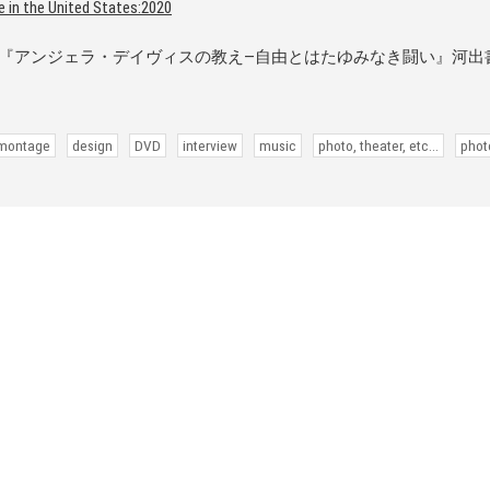
 in the United States:2020
アンジェラ・デイヴィスの教え―自由とはたゆみなき闘い』河出書房新社
 montage
design
DVD
interview
music
photo, theater, etc...
phot