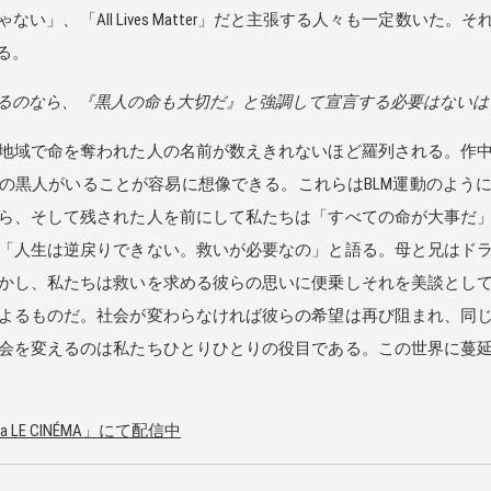
い」、「All Lives Matter」だと主張する人々も一定数いた
る。
のなら、『黒人の命も大切だ』と強調して宣言する必要はないは
地域で命を奪われた人の名前が数えきれないほど羅列される。作中
の黒人がいることが容易に想像できる。これらはBLM運動のよう
ら、そして残された人を前にして私たちは「すべての命が大事だ
「人生は逆戻りできない。救いが必要なの」と語る。母と兄はド
かし、私たちは救いを求める彼らの思いに便乗しそれを美談とし
よるものだ。社会が変わらなければ彼らの希望は再び阻まれ、同
会を変えるのは私たちひとりひとりの役目である。この世界に蔓
ra LE CINÉMA」にて配信中