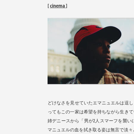
[
cinema
]
どけなさを見せていたエマニュエルは逞し
ってもこの一家は希望を持ちながら生きて
姉デニースから「男が2人スマーフを襲い
マニュエルの血を拭き取る姿は無言で淡々