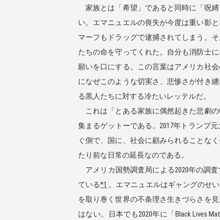
家族とは「希望」であると同時に「呪縛
い。エマニュエルの喪失が今度は重い影と
マーフもドラッグで逮捕されてしまう。そ
たちの命を守ってくれた。自分も消防士に
願いを口にする。この言葉はアメリカ社会
になぜこのような切実さ、悲惨さが付き纏
る黒人たちに対する冷たいレッテルだ。
これは「とある家族に偶然起きた悲劇の
集まるゲットーである。2017年トランプ元大
ぐ側で、国に、社会に顧みられることなく
たり前な日常の延長なのである。
アメリカ国勢調査局による2020年の調
ている
*1
。エマニュエルはギャングのせい
を取り巻く世界の不条理さ生きづらさを見
はない。日本でも2020年に「Black L