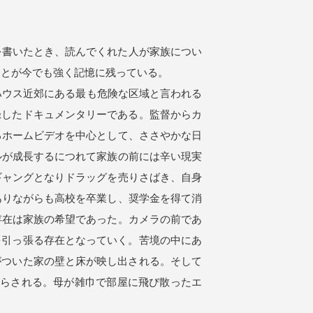
書いたとき、読んでくれた人が家族につい
ことが今でも強く記憶に残っている。
イトハウス近郊にある最も危険な区域と言われる
録したドキュメンタリーである。監督からカ
るホームビデオを中心として、ささやかな日
ルが成長するにつれて家族の前には辛い現実
ギャングとなりドラッグを売りさばき、自身
ありながらも高校を卒業し、奨学金を得て消
存在は家族の希望であった。カメラの前であ
を引っ張る存在となっていく。苦境の中にあ
がついた家の壁と床が映し出される。そして
知らされる。母が雑巾で部屋に飛び散ったエ