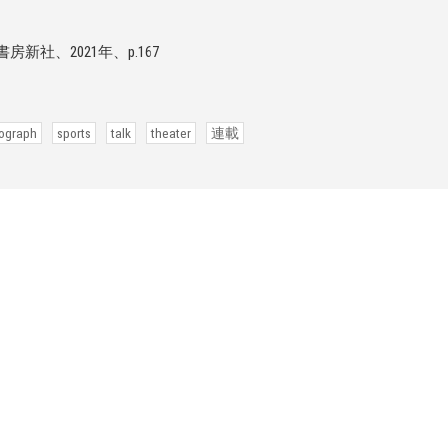
、2021年、p.167
ograph
sports
talk
theater
連載