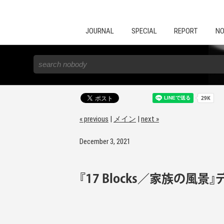
JOURNAL
SPECIAL
REPORT
NO
« previous
|
メイン
|
next »
December 3, 2021
『17 Blocks／家族の風景