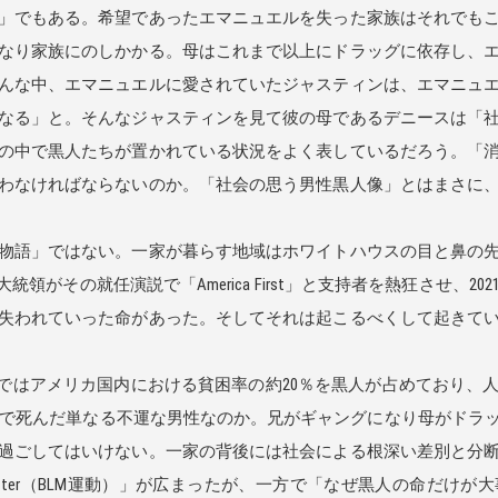
」でもある。希望であったエマニュエルを失った家族はそれでもこ
なり家族にのしかかる。母はこれまで以上にドラッグに依存し、
んな中、エマニュエルに愛されていたジャスティンは、エマニュ
なる」と。そんなジャスティンを見て彼の母であるデニースは「
の中で黒人たちが置かれている状況をよく表しているだろう。「
わなければならないのか。「社会の思う男性黒人像」とはまさに
物語」ではない。一家が暮らす地域はホワイトハウスの目と鼻の先
統領がその就任演説で「America First」と支持者を熱狂させ、
失われていった命があった。そしてそれは起こるべくして起きて
査ではアメリカ国内における貧困率の約20％を黒人が占めており、
で死んだ単なる不運な男性なのか。兄がギャングになり母がドラ
過ごしてはいけない。一家の背後には社会による根深い差別と分
ives Matter（BLM運動）」が広まったが、一方で「なぜ黒人の命