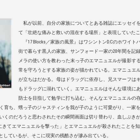
私が以前、自分の家族についてとある雑誌にエッセイを
て「壮絶な痛みと救いの混在する場所」と表現していた
『17 Blocks／家族の風景』はワシントンD.Cのホワ
街で暮らす黒人の家族、サンフォード一家の20年間を記
メラの使い方を教わった末っ子のエマニュエルが撮影す
常を守ろうとする家族の姿が描かれている。エマニュエ
が立ちはだかる。母はドラッグに依存し、兄スマーフは
もドラッグに溺れていく。エマニュエルはそんな環境に
防士を目指して勉学に打ち込む。そんなエマニュエルの
く育ち、甥っ子のジャスティンを我が子のように可愛がり、一家
いくのだろうと思わされたその瞬間画面は切り替わり、血しぶき
にきてエマニュエルを撃った」とエマニュエルが殺されたことを
としているが、そこに現実の残酷さが滲み出ている。