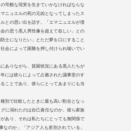
の苛酷な現実を生きていかなければならな
エマニュエルの死の元凶となってしまったス
エルとの思い出を話す。「エマニュエルが僕
社会の思う黒人男性像を超えて欲しい」との
消防士になりたい」とただ夢を口にすること
、社会によって困難を押し付けられ喘いでい
にありながら、貧困状況にある黒人たちが
2021年には彼らによって占拠された議事堂のす
いることであり、彼らにとってあまりにも当
人種別で比較したときに最も高い割合となっ
ッグに溺れたのは自己責任なのか。彼ら家族
断があり、それは私たちにとっても無関係で
だけが大事なのか」「アジア人も差別されている」