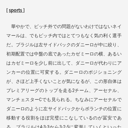
[
sports
]
華やかで、ピッチ外での問題がないわけではないネイ
マールは、でもピッチ内ではとてつもなく気の利く選手
だ。ブラジルは左サイドバックのダニーロが中に絞り、
初期配置では中盤の底であったカゼミーロの横、あるい
はカゼミーロを少し前に出して、ダニーロが代わりにア
ンカーの位置に可変する。ダニーロのポジショニング
が、さほど上手くないことが気になるが、この形自体は
プレミアリーグのトップを走る2チーム、アーセナル、
マンチェスターCでも見られる。ちなみにアーセナルで
ダニーロのように左サイドバックからボランチの位置に
移動する役割をほぼ完璧にこなしているのが冨安であ
る。ブラジルは4-3-3から3-2-5に変形していくといった