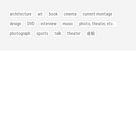
architecture
art
book
cinema
current montage
design
DVD
interview
music
photo, theater, etc...
photograph
sports
talk
theater
連載