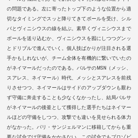
の問題である。左に寄ったトップ下のような位置から適
切なタイミングでスッと降りてきてボールを受け、シル
バとヴィニシウスの線を結ぶ。素早くヴィニシウスまで
ボールを送り込むか、ヴィニシウスを囮にしつつグンッ
とドリブルで進んでいく。個人技ばかりが注目される選
手かもしれないが、チーム全体を有機的に繋いでいたの
がネイマールだったのである。バルサのMSN（メッシ、
スアレス、ネイマール）時代、メッシとスアレスを前残
りさせつつ、ネイマールはサイドのアップダウンも厭わ
ず守備に奔走することも少なくなかったし、結局バルサ
がネイマールの後釜として獲得した選手たちはネイマー
ルほどの守備をしつつ、攻撃でも違いを見せられる体力
がなかった。パリ・サンジェルマンに移籍してからも重
要な試合では守備をかかさない。この試合でもブロゾビ