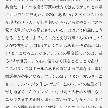
具合だ。ドイツも違う可変の仕方ではあるがこれと非常
に近い並びに見えた。3-2-5、あるいはスペインの2-3-5
が現代のサッカーが行き着いたもっとも効率良くパスを
繋ぎ攻撃ができる形とされている。とはいえ綺麗にこう
なることもそこまでなく、たとえば前線の5人のうちの1
人が後方を助けに降りていくこともある──その場合は3-
3-4ようになることが多い。3-2-5の場合難しいのは、後
ろの3が適度に、左右に偏りなく幅をとることであり、
このバランスはボールのある位置によって異なり、常に
微調整が必要となる。ブラジルはミリタン、マルキーニ
ョス、シルバで3を作るのだが、左のシルバの位置が中
寄り過ぎて、左ウィング、つまり前の５枚の左端、ヴィ
ニシウスまでの距離が遠く、繋がっていなかった。ネイ
マールが機転を利かせて解決していたのはこの左サイド