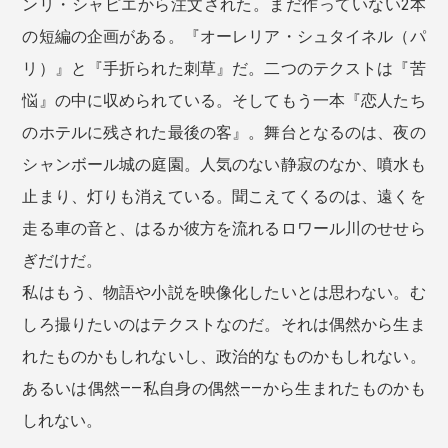
ンリ・シャピエから注文された。まだ作っていない2本
の短編の企画がある。『オーレリア・シュタイネル（パ
リ）』と『手折られた刺草』だ。二つのテクストは『苦
悩』の中に収められている。そしてもう一本『恋人たち
のホテルに残された最後の客』。舞台となるのは、夜の
シャンボール城の庭園。人気のない静寂のなか、噴水も
止まり、灯りも消えている。聞こえてくるのは、遠くを
走る車の音と、はるか彼方を流れるロワール川のせせら
ぎだけだ。
私はもう、物語や小説を映像化したいとは思わない。む
しろ撮りたいのはテクストなのだ。それは偶然から生ま
れたものかもしれないし、政治的なものかもしれない。
あるいは偶然――私自身の偶然――から生まれたものかも
しれない。