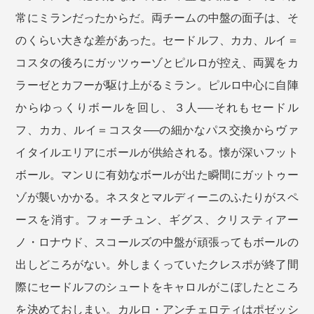
常にミランだったからだ。両チームの中盤の面子は、そ
のくらい大きな差があった。セードルフ、カカ、ルイ＝
コスタの後ろにガッツゥーゾとピルロが控え、両翼をカ
ラーゼとカフーが駆け上がるミラン。ピルロ中心に自陣
からゆっくりボールを回し、３人──それもセードル
フ、カカ、ルイ＝コスタ──の細かなパス交換からヴァ
イタイルエリアにボールが供給される。懐が深いフット
ボール。マンＵに有効なボールが出た瞬間にガットゥー
ゾが襲いかかる。ネスタとマルディーニのふたりがスペ
ースを消す。フォーチュン、ギグス、クリスティアー
ノ・ロナウド、スコールズの中盤が頑張ってもボールの
出しどころがない。外しまくっていたクレスポが終了間
際にセードルフのシュートをキャロルがこぼしたところ
を決めておしまい。カルロ・アンチェロティはポゼッシ