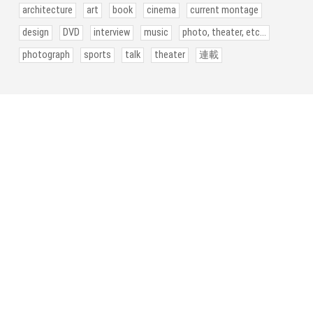
architecture
art
book
cinema
current montage
design
DVD
interview
music
photo, theater, etc...
photograph
sports
talk
theater
連載