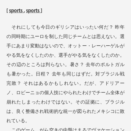
[
sports
,
sports
]
それにしても今日のギリシアはいったい何だ？ 昨年
の同時期にユーロを制した同じチームとは思えない。選
手にあまり変動はないので、オットー・レーハーゲルが
やる気をなくしたのか、選手がやる気をなくしたのか。
その辺のところは判らない。暑さ？ 去年のポルトガル
も暑かった。日程？ 去年も同じはずだ。対ブラジル戦
完敗？ それはあるかもしれない。だが、アドリアー
ノ、ロビーニョの個人技にやられたわけでチーム全体が
崩れたしまったわけではない。その証拠に、ブラジル
は、良く整備され戦術的な統一が図られたメキシコに敗
れている。
このゲーム、がら空きの中盤はまるでヴァケーション