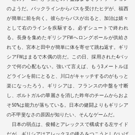
のようだ。バックラインからパスを受けたヒデが、福西
が簡単に前を向く。彼らからパスが出ると、加治は嬉々
として右のラインを疾駆する。必ずシュートで終われ
る。長身を集めたギリシアFWへロングボールが供給さ
れても、宮本と田中が簡単に体を寄せて跳ね返す。ギリ
シアFWはまるで木偶の坊だ。この日、採用された4バッ
クで何の心配もない。強いて言えば、もう3メートルほ
どラインを前にとると、川口がキャッチするのがもっと
楽になったろう。ギリシアは、フランスの中盤を寸断
し、ポルトガルの華麗さを消した昨年のチームからおよ
そ50%は能力が落ちている。日本の健闘よりもギリシア
の不甲斐なさの原因が知りたい、そんなゲームだ。
日本の弱点は、俊輔とアレックスで構成する左サイド
だが、ギリシアはアレックスの後ろをつこうとしないば