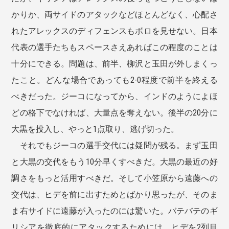
かりか、両サイドのアタックなどほとんどなく、心配さ
れたアレックスのディフェンスもボロを見せない。日本
代表の選手たちもスペースさえあればこの程度のことは
十分にできる。問題は、前半、柳沢と玉田が外しまくっ
たこと。どんな場合であっても2-0程度で前半を終える
べきだった。ジーコになってから、インドのようによほ
どの格下でなければ、大量点を奪えない。後半の20分に
大黒を投入し、やっと1点取り、逃げ切った。
それでもジーコの選手交代には疑問が残る。まず玉田
と大黒の交代をもう10分早くすべきだ。大黒の最近の好
調さをもっと活用すべきだ。そして小笠原から遠藤への
交代は、ヒデを前に出すためとばかり思ったが、そのま
ま右サイドに遠藤が入ったのには驚いた。バテバテのギ
リシアを徹底的にアタックするためには、ヒデを2列目