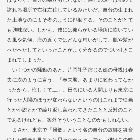
訪れる場所で右往左往しているみたいだ。自分の生まれ
た土地なのによそ者のように徘徊する。そのことがとて
も興味深い。しかも、僕には彼らがいる場所に吹いてい
る風や気候、海の近くではどんな匂いがして、肌や髪が
べたべたしてといったことがよく分かるのでつい引きこ
まれてしまった。
いくつかの騒動のあと、片岡礼子演じる娘の母親は春
夫に次のように言う。「春夫君、あまりに変わってなか
ったから、悔しくて……」。田舎にいる人間よりも東京に
行った人間のほうが変わらないというのはこれまで映画
とか小説とかで繰り返し言われてきたことと反対のこと
であるけれども、案外そういうことなのかもしれない。
まさか、東京で『帰郷』という名の自分の故郷を舞台
にした映画を見るとは思わなかった。でも、僕はこの映