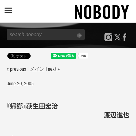
JOURNAL
SPECIAL
REPORT
« previous
|
メイン
|
next »
June 20, 2005
NOBODY STORE
『帰郷』荻生田宏治
渡辺進也