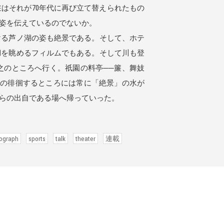
はそれが70年代に再び立て替えられたもの
姿を伝えているのでないか。
る芦ノ湖の姿も絶景である。そして、ホテ
湖を眺めるフィルムでもある。そして川も登
之のところへ行く。祇園の料亭──簾、舞妓
雪の徘徊するところには常に「絶景」の水が
らの出自である場へ帰っていった。
ograph
sports
talk
theater
連載