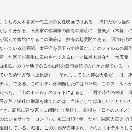
。もちろん木暮実千代主演の女性映画ではある──溝口だから当然
がよく分かる。旧宮家の信濃家の熱海の別荘に、雪夫人（木暮）
が嵩んで旅館になるこの別荘は、熱海の起雲閣である。明治時代
なっている起雲閣。太平洋を見下ろす絶景だ。このフィルムの原
着した濱子が書生に案内されて入るローマ風呂も健在だ。大広間
山椒魚』のロケ地である小山町の豊門会館でのロケと似ている。）
いる菊中方哉（上原謙）──それにしても大仰な氏名だ──は、
テル」である。このホテルが開館したのは1948年。このフィルム
だった。「山のホテル」のサイトによると、「明治時代の末頃、
爵が芦ノ湖畔に別邸を建てたのは、当時としては珍しいことだっ
行したとき、高原に建つ家々に感動して帰国し、箱根を〈日本のスイス
のはジョサイヤ・コンドル。竣工は1911年。だが、関東大震災で
復旧している。戦後、この別邸が売却され、そのままホテルとして使