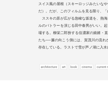
スイス風の屋根（スキーロッジみたいなや
だ）。だが、このフィルムを見る限り、「
ススキの原が広がる急峻な坂道を、熱海
ルのバトラーを演じる田中春男がいい。起
場する。柳栄二郎扮する信濃家の娘婿・直
たち──簾の向こう側には、賀茂川の流れ
存在している。ラストで雪が芦ノ湖に入水
architecture
art
book
cinema
current