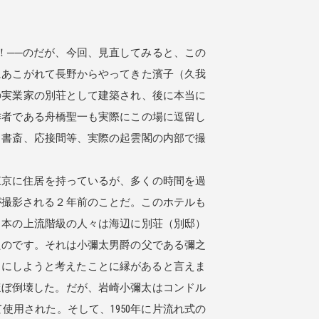
！──のだが、今回、見直してみると、この
にあこがれて長野からやってきた濱子（久我
の実業家の別荘として建築され、後に本当に
作者である舟橋聖一も実際にこの場に逗留し
、書斎、応接間等、実際の起雲閣の内部で撮
東京に住居を持っているが、多くの時間を過
が撮影される２年前のことだ。このホテルも
日本の上流階級の人々は海辺に別荘（別邸）
たのです。それは小彌太男爵の父である彌之
〉にしようと考えたことに縁があると言えま
ほぼ倒壊した。だが、岩崎小彌太はコンドル
用された。そして、1950年に片流れ式の