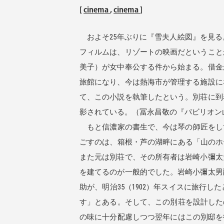
[
cinema
,
cinema
]
およそ25年ぶりに『雪夫人絵図』を見る
フィルムは、リゾートの映画だということ
美子）が女中奉公する件から始まる。借金
旅館になり、今は熱海市が管理する施設に
て、この小説を執筆したという。別荘に到
影されている。（冨永昌敬の『パビリオン
もと信濃家の書生で、今は琴の師匠をして
ごすのは、箱根・芦の湖畔にある「山のホ
また元は別荘で、その所有者は岩崎小彌太
を建てるのが一般的でした。岩崎小彌太男
助が、明治35（1902）年スイスに旅
す」とある。そして、この別荘を設計した
の味に十分配慮しつつ翌年にはこの別邸を