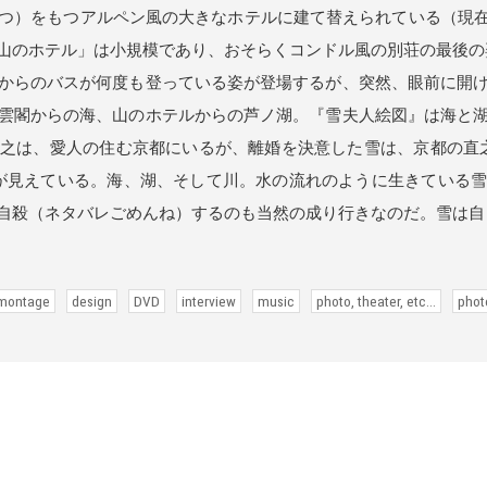
つ）をもつアルペン風の大きなホテルに建て替えられている（現在
山のホテル」は小規模であり、おそらくコンドル風の別荘の最後の
からのバスが何度も登っている姿が登場するが、突然、眼前に開け
雲閣からの海、山のホテルからの芦ノ湖。『雪夫人絵図』は海と
之は、愛人の住む京都にいるが、離婚を決意した雪は、京都の直
が見えている。海、湖、そして川。水の流れのように生きている
自殺（ネタバレごめんね）するのも当然の成り行きなのだ。雪は自
 montage
design
DVD
interview
music
photo, theater, etc...
phot