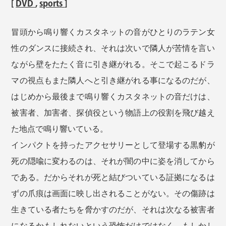
[
DVD
,
sports
]
冒頭から鳴り響くカスタネットの音がひとりのラテン女
性のダンスに接続され、それは次いで隣人が苦情を言い
ながら壁をたたく音に引き継がれる。そこで起こるドラ
マの視点もまた隣人へと引き継がれる事になるのだが、
はじめから最後まで鳴り響くカスタネットの音だけは、
被害者、加害者、探偵役という物語上の役割を飛び越え
た地点で鳴り響いている。
インパクトを持ったアクセサリーとして登場する黒豹が
死の隠喩に変わるのは、それが闇の中に姿を消してから
である。だからそれが死と結びついている証拠になるは
ずの爪痕は画面に映し出されることがない。その傷跡は
生きている者たちを脅かすのだが、それは次なる被害者
になるかもしれないという恐怖だけではなく、もしかし