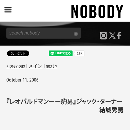
JOURNAL
SPECIAL
REPORT
« previous
|
メイン
|
next »
October 11, 2006
NOBODY STORE
『レオパルドマンーー豹男』ジャック・ターナー
結城秀勇