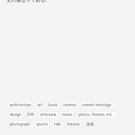
architecture
art
book
cinema
current montage
design
DVD
interview
music
photo, theater, etc...
photograph
sports
talk
theater
連載