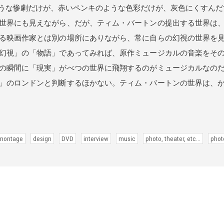
うな惨劇だけが、赤いペンキのような色彩だけが、灰色にくすんだ
世界にも見えながら、だが、ティム・バートンの提出する世界は、
る映画作家とは別の場所にありながら、常に自らの幻視の世界を
幻視」の「物語」であってみれば、原作ミュージカルの音楽をそ
の瞬間に「現実」がべつの世界に飛翔するのがミュージカルなの
」のロンドンと判断するほかない。ティム・バートンの世界は、
 montage
design
DVD
interview
music
photo, theater, etc...
phot