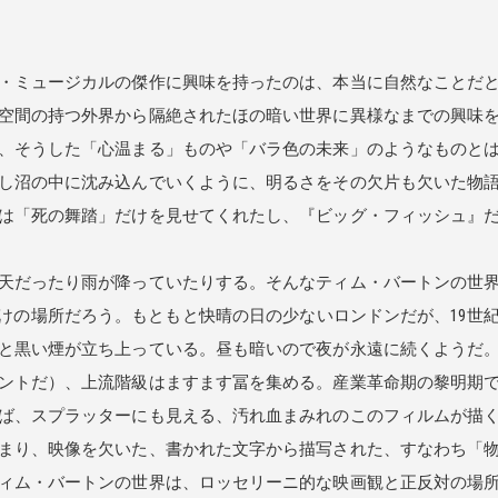
・ミュージカルの傑作に興味を持ったのは、本当に自然なことだと
空間の持つ外界から隔絶されたほの暗い世界に異様なまでの興味
、そうした「心温まる」ものや「バラ色の未来」のようなものと
し沼の中に沈み込んでいくように、明るさをその欠片も欠いた物
は「死の舞踏」だけを見せてくれたし、『ビッグ・フィッシュ』
天だったり雨が降っていたりする。そんなティム・バートンの世界
つけの場所だろう。もともと快晴の日の少ないロンドンだが、19世
と黒い煙が立ち上っている。昼も暗いので夜が永遠に続くようだ
ントだ）、上流階級はますます冨を集める。産業革命期の黎明期
ば、スプラッターにも見える、汚れ血まみれのこのフィルムが描
まり、映像を欠いた、書かれた文字から描写された、すなわち「
ィム・バートンの世界は、ロッセリーニ的な映画観と正反対の場