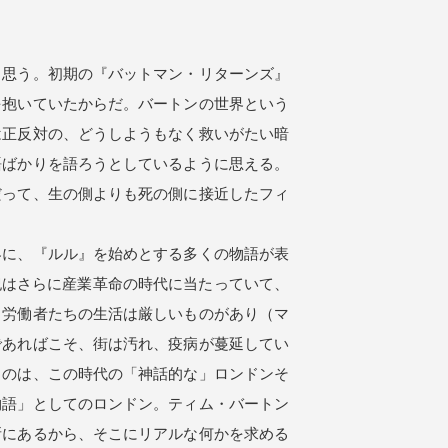
思う。初期の『バットマン・リターンズ』
を抱いていたからだ。バートンの世界という
は正反対の、どうしようもなく救いがたい暗
語ばかりを語ろうとしているように思える。
だって、生の側よりも死の側に接近したフィ
に、『ルル』を始めとする多くの物語が表
紀はさらに産業革命の時代に当たっていて、
。労働者たちの生活は厳しいものがあり（マ
であればこそ、街は汚れ、疫病が蔓延してい
くのは、この時代の「神話的な」ロンドンそ
物語」としてのロンドン。ティム・バートン
所にあるから、そこにリアルな何かを求める