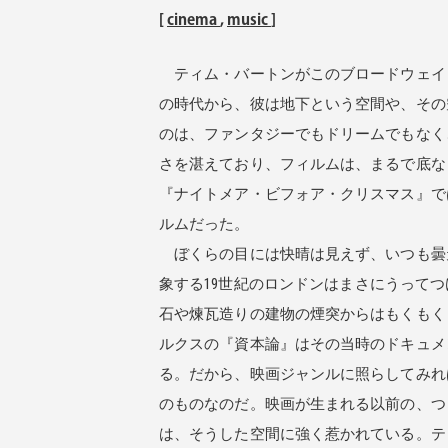
[
cinema
,
music
]
ティム・バートンがこのブロードウェイ
の時代から、彼は地下という空間や、その
のは、ファンタジーでもドリームでもなく
さを湛えており、フィルムは、まるで底な
『ナイトメア・ビフォア・クリスマス』で
ルムだった。
ぼくらの目には快晴は見えず、いつも曇
象する19世紀のロンドンはまさにうって
石や煉瓦造りの建物の煙突からはもくもく
ルクスの『資本論』はその当時のドキュメ
る。だから、映画ジャンルに照らしてみれ
のものなのだ。映画が生まれる以前の、つ
は、そうした空間に強く惹かれている。テ