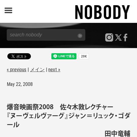
JOURNAL
SPECIAL
REPORT
« previous
|
メイン
|
next »
May 22, 2008
NOBODY STORE
爆音映画祭2008 佐々木敦レクチャー
『ヌーヴェルヴァーグ』ジャン＝リュック・ゴダ
ール
田中竜輔