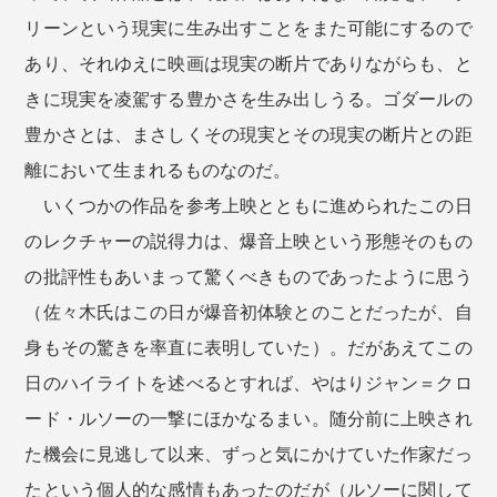
リーンという現実に生み出すことをまた可能にするので
あり、それゆえに映画は現実の断片でありながらも、と
きに現実を凌駕する豊かさを生み出しうる。ゴダールの
豊かさとは、まさしくその現実とその現実の断片との距
離において生まれるものなのだ。
いくつかの作品を参考上映とともに進められたこの日
のレクチャーの説得力は、爆音上映という形態そのもの
の批評性もあいまって驚くべきものであったように思う
（佐々木氏はこの日が爆音初体験とのことだったが、自
身もその驚きを率直に表明していた）。だがあえてこの
日のハイライトを述べるとすれば、やはりジャン＝クロ
ード・ルソーの一撃にほかなるまい。随分前に上映され
た機会に見逃して以来、ずっと気にかけていた作家だっ
たという個人的な感情もあったのだが（ルソーに関して