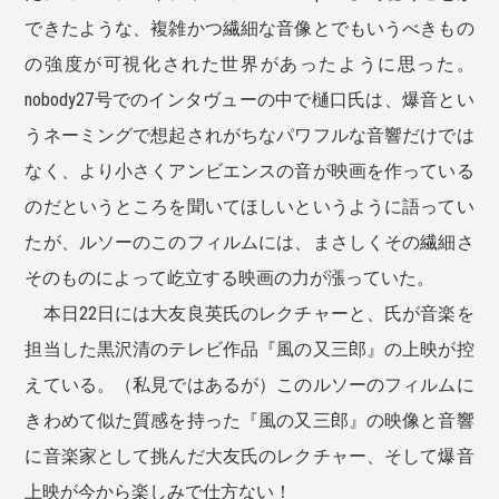
できたような、複雑かつ繊細な音像とでもいうべきもの
の強度が可視化された世界があったように思った。
nobody27号でのインタヴューの中で樋口氏は、爆音とい
うネーミングで想起されがちなパワフルな音響だけでは
なく、より小さくアンビエンスの音が映画を作っている
のだというところを聞いてほしいというように語ってい
たが、ルソーのこのフィルムには、まさしくその繊細さ
そのものによって屹立する映画の力が漲っていた。
本日22日には大友良英氏のレクチャーと、氏が音楽を
担当した黒沢清のテレビ作品『風の又三郎』の上映が控
えている。（私見ではあるが）このルソーのフィルムに
きわめて似た質感を持った『風の又三郎』の映像と音響
に音楽家として挑んだ大友氏のレクチャー、そして爆音
上映が今から楽しみで仕方ない！