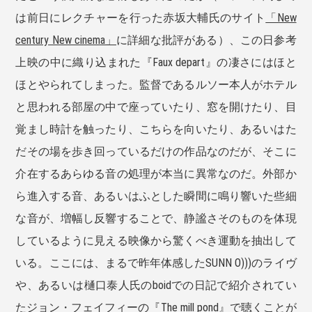
は前日にレクチャーを行った赤坂大輔氏のサイト
「New
century New cinema」
に詳細な批評がある）、この日参考
上映の中に織り込まれた『Faux depart』の凄さにはほと
ほとやられてしまった。監督であるルソー本人がホテル
と思われる部屋の中で座っていたり、窓を開けたり、目
覚まし時計を触ったり、こちらを向いたり、あるいはた
だその場を歩き回っているだけの作品なのだが、そこに
介在するあらゆる音の処理が本当に異常なのだ。外部か
ら進入する音、あるいはふとした瞬間に鳴り響いた些細
な音が、増幅し反響することで、静謐さそのものを体現
しているように見える映像から驚くべき運動を抽出して
いる。ここには、まるで昨年体感したSUNN O)))のライヴ
や、あるいは樋口泰人氏のboidでの日記で紹介されてい
たジョン・フェイフィーの『The mill pond』で聴くことが