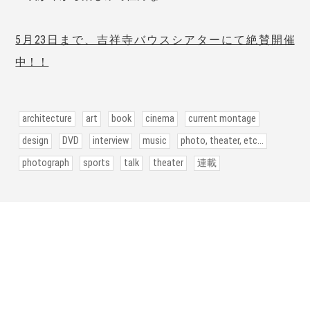
5月23日まで、吉祥寺バウスシアターにて絶賛開催
中！！
architecture
art
book
cinema
current montage
design
DVD
interview
music
photo, theater, etc...
photograph
sports
talk
theater
連載