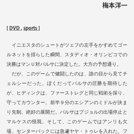
梅本洋一
[
DVD
,
sports
]
イニエスタのシュートがツェフの左手をかすめてゴー
ルネットを揺らした瞬間、スタディオ・オリンピコでの
決勝はマンＵ対バルサに決定した。大方の予想通り。
だが、このゲームで健闘したのは、誰の目から見てチ
ェルシーだった。ぼくだってバルサの圧勝を期待した
が、ヒディンクは、ファーストレグと同じ戦術を採り、
守ってカウンター。前半９分のエシアンのミドルが決ま
り先制。絶好の展開だ。バルサはプジョルの出場停止と
マルケスの怪我。そして、このゲームではアンリも欠
場。センターバックには急遽ヤヤ・トゥレを入れた。フ