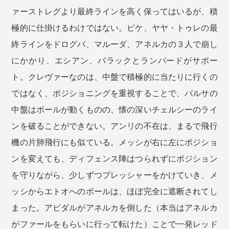
ァーストレグより最終ラインを高く保ってはいるが、積
極的に仕掛けるわけではない。ピケ、ヤヤ・トゥレの最
終ラインをドログバ、マルーダ、アネルカの３人で崩し
にかかり、エシアン、バラックとランパードがサポー
ト。クレヴァーなのは、中盤で積極的に当たりに行くの
ではなく、ポジショニングを重視することで、バルサの
中盤はボールが動くものの、懐の深いチェルシーのライ
ンを破ることができない。アンリの不在は、まるで飛行
機の片肺飛行にも似ている。メッシが右に左にポジショ
ンを変えても、ディフェンス陣はつられずにポジション
を守りながら、少しずつプレッシャーをかけていき、メ
ッシからエトオへのボールは、ほぼ完全に遮断されてし
まった。アビダルがアネルカを倒した（本当はアネルカ
がファールをもらいに行って転けた）ことで一発レッド