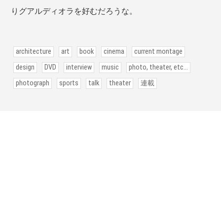
りグアルディオラを好むだろうな。
architecture
art
book
cinema
current montage
design
DVD
interview
music
photo, theater, etc...
photograph
sports
talk
theater
連載