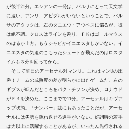
が後半21分。エシアンの一発は、バルサにとって天文学
に遠い。アンリ、アビダルがいないということで、バル
サのアタックは、左のダニエウ・アウベスに偏るが、彼
は絶不調。クロスはラインを割り、ＦＫはゴールマウス
のはるか上方。もうシャビかイニエスタしかいない。イ
ニエスタの気迫のこもったシュートが飛んだのはロスタ
イムも３分を回ってから。
そして前日のアーセナル対マンＵ。これはマンUの圧
勝！チームの成熟度の差が明らかに出たゲームだ。右の
ギブスが転んだところをパク・チソンが決め、ロナウド
がＦＫを決めた。ここまでで11分。アーセナルはキヴア
ップ状態。「ナンバー」誌にもあったことだが、アーセ
ナルには劣勢を跳ね返せる選手がいない。好調時の若手
は力以上に活躍することがあるが、いったん先行される